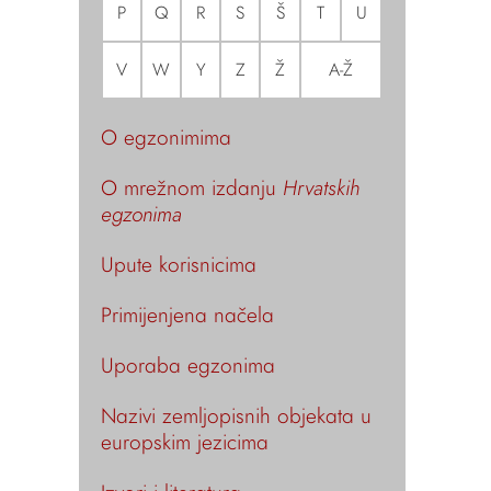
P
Q
R
S
Š
T
U
V
W
Y
Z
Ž
A-Ž
O egzonimima
O mrežnom izdanju
Hrvatskih
egzonima
Upute korisnicima
Primijenjena načela
Uporaba egzonima
Nazivi zemljopisnih objekata u
europskim jezicima