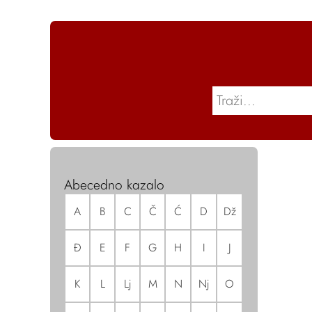
Abecedno kazalo
A
B
C
Č
Ć
D
Dž
Đ
E
F
G
H
I
J
K
L
Lj
M
N
Nj
O