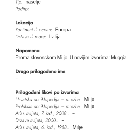
Tip:
naselje
Podtip:
–
Lokacija
Kontinent ili ocean:
Europa
Država ili more:
Italija
Napomena
Prema slovenskom Milje. U novijim izvorima: Muggia.
Drugo prilagođeno ime
–
Prilagođeni likovi po izvorima
Hrvatska enciklopedija – mrežna:
Milje
Proleksis enciklopedija – mrežna:
Milje
Atlas svijeta, 7. izd., 2008.:
–
Države svijeta, 2000.:
–
Atlas svijeta, 6. izd., 1988.:
Milje