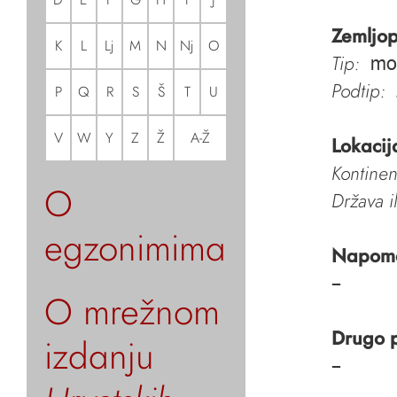
Zemljop
K
L
Lj
M
N
Nj
O
Tip:
mo
Podtip:
P
Q
R
S
Š
T
U
V
W
Y
Z
Ž
A-Ž
Lokacij
Kontinen
O
Država i
egzonimima
Napom
–
O mrežnom
Drugo 
izdanju
–