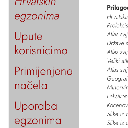
Hrvatskih
Prilago
egzonima
Hrvatska
Proleksi
Upute
Atlas svi
Države s
korisnicima
Atlas svi
Veliki at
Primijenjena
Atlas svi
Geografs
načela
Minervin 
Leksikon
Uporaba
Kocenov 
Slike iz
egzonima
Slike iz