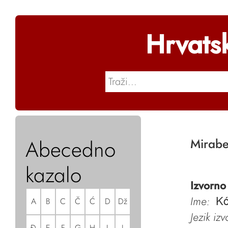
Hrvats
Abecedno
Mirabel
kazalo
Izvorno
Ime:
A
B
C
Č
Ć
D
Dž
Kó
Jezik iz
Đ
E
F
G
H
I
J