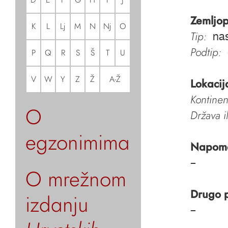
Zemljop
K
L
Lj
M
N
Nj
O
Tip:
nas
Podtip:
P
Q
R
S
Š
T
U
V
W
Y
Z
Ž
A-Ž
Lokacij
Kontinen
O
Država i
egzonimima
Napom
–
O mrežnom
Drugo 
izdanju
–