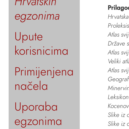
Hrvatskih
Prilago
egzonima
Hrvatska
Proleksi
Upute
Atlas svi
Države s
korisnicima
Atlas svi
Veliki at
Primijenjena
Atlas svi
Geografs
načela
Minervin 
Leksikon
Uporaba
Kocenov 
Slike iz
egzonima
Slike iz