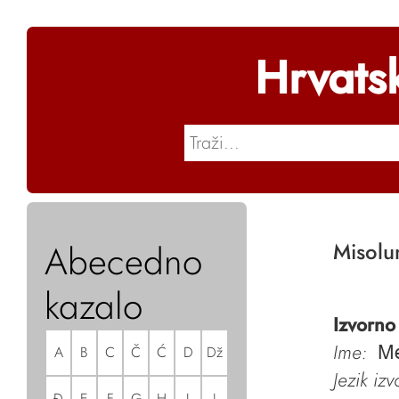
Hrvats
Abecedno
Misolu
kazalo
Izvorno
Ime:
A
B
C
Č
Ć
D
Dž
Me
Jezik iz
Đ
E
F
G
H
I
J