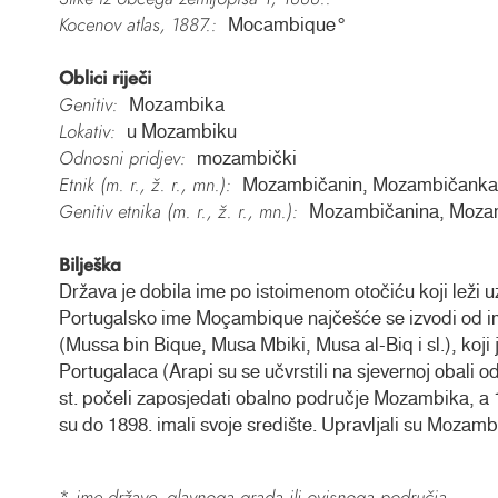
Kocenov atlas, 1887.:
Mocambique°
Oblici riječi
Genitiv:
Mozambika
Lokativ:
u Mozambiku
Odnosni pridjev:
mozambički
Etnik (m. r., ž. r., mn.):
Mozambičanin, Mozambičanka
Genitiv etnika (m. r., ž. r., mn.):
Mozambičanina, Moza
Bilješka
Država je dobila ime po istoimenom otočiću koji leži 
Portugalsko ime Moçambique najčešće se izvodi od i
(Mussa bin Bique, Musa Mbiki, Musa al-Biq i sl.), koj
Portugalaca (Arapi su se učvrstili na sjevernoj obali od
st. počeli zaposjedati obalno područje Mozambika, a 15
su do 1898. imali svoje središte. Upravljali su Moza
*
ime države, glavnoga grada ili ovisnoga područja