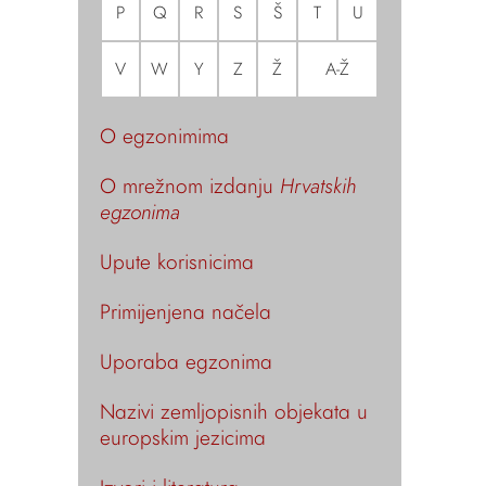
P
Q
R
S
Š
T
U
V
W
Y
Z
Ž
A-Ž
O egzonimima
O mrežnom izdanju
Hrvatskih
egzonima
Upute korisnicima
Primijenjena načela
Uporaba egzonima
Nazivi zemljopisnih objekata u
europskim jezicima