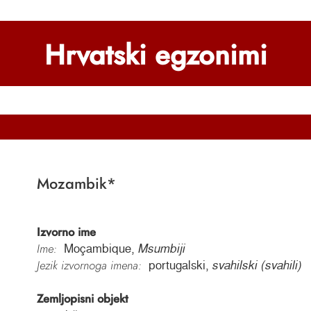
Hrvatski egzonimi
Mozambik
*
Izvorno ime
Ime:
Moçambique,
Msumbiji
Jezik izvornoga imena:
portugalski,
svahilski (svahili)
Zemljopisni objekt