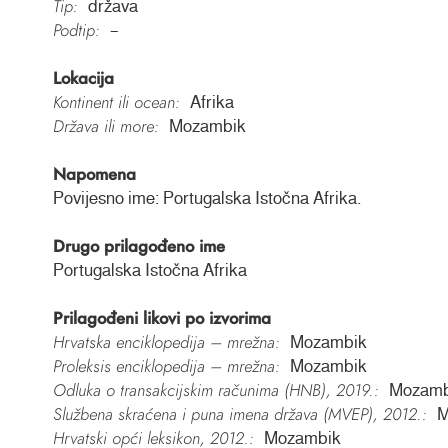
Tip:
država
Podtip:
–
Lokacija
Kontinent ili ocean:
Afrika
Država ili more:
Mozambik
Napomena
Povijesno ime: Portugalska Istočna Afrika.
Drugo prilagođeno ime
Portugalska Istočna Afrika
Prilagođeni likovi po izvorima
Hrvatska enciklopedija – mrežna:
Mozambik
Proleksis enciklopedija – mrežna:
Mozambik
Odluka o transakcijskim računima (HNB), 2019.:
Mozamb
Službena skraćena i puna imena država (MVEP), 2012.:
M
Hrvatski opći leksikon, 2012.:
Mozambik