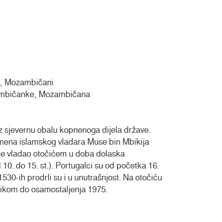
, Mozambičani
mbičanke, Mozambičana
uz sjevernu obalu kopnenoga dijela države.
mena islamskog vladara Muse bin Mbikija
i je vladao otočićem u doba dolaska
 10. do 15. st.). Portugalci su od početka 16.
30-ih prodrli su i u unutrašnjost. Na otočiću
mbikom do osamostaljenja 1975.