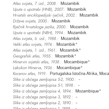
Atlas svijeta, 7. izd., 2008.:
Mozambik
Uputa o upotrebi (HNB), 2007.:
Mozambik
Hrvatski enciklopedijski rječnik, 2002.:
Mozambik
Države svijeta, 2000.:
Mozambik
Rječnik hrvatskoga jezika, 2000.:
Mozambik
Uputa o upotrebi (NBH), 1994.:
Mozambik
Atlas svijeta, 6. izd., 1988.:
Mozambik
Veliki atlas svijeta, 1974.:
Mozambik°
Atlas svijeta, 1. izd., 1961.:
Mozambik°
Geografski atlas, 1955.:
Mozambik°
Minervin svjetski atlas, 1938.:
Mocambique°
Leksikon Minerva, 1936.:
Mocambique°
Kocenov atlas, 1919.:
Portugalska Istočna Afrika, Mo
Slike iz obćega zemljopisa 5-2, 1900.:
–
Slike iz obćega zemljopisa 5-1, 1898.:
–
Slike iz obćega zemljopisa 4, 1894.:
Mozambique°
Slike iz obćega zemljopisa 3, 1892.:
–
Slike iz obćega zemljopisa 2, 1890.:
–
Slike iz obćega zemljopisa 1, 1888.:
–