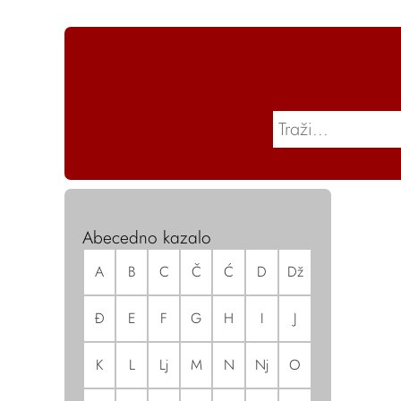
Abecedno kazalo
A
B
C
Č
Ć
D
Dž
Đ
E
F
G
H
I
J
K
L
Lj
M
N
Nj
O