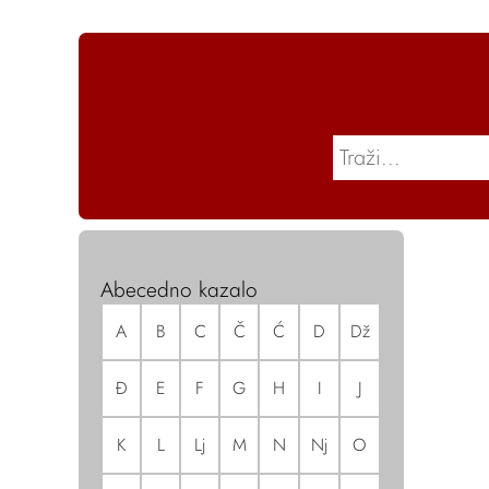
Abecedno kazalo
A
B
C
Č
Ć
D
Dž
Đ
E
F
G
H
I
J
K
L
Lj
M
N
Nj
O