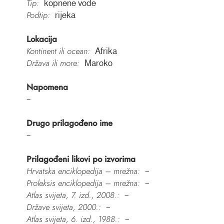
Tip:
kopnene vode
Podtip:
rijeka
Lokacija
Kontinent ili ocean:
Afrika
Država ili more:
Maroko
Napomena
–
Drugo prilagođeno ime
–
Prilagođeni likovi po izvorima
Hrvatska enciklopedija – mrežna:
–
Proleksis enciklopedija – mrežna:
–
Atlas svijeta, 7. izd., 2008.:
–
Države svijeta, 2000.:
–
Atlas svijeta, 6. izd., 1988.:
–