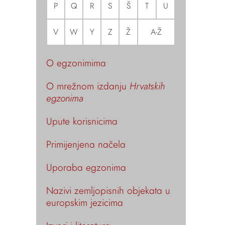
P
Q
R
S
Š
T
U
V
W
Y
Z
Ž
A-Ž
O egzonimima
O mrežnom izdanju
Hrvatskih
egzonima
Upute korisnicima
Primijenjena načela
Uporaba egzonima
Nazivi zemljopisnih objekata u
europskim jezicima