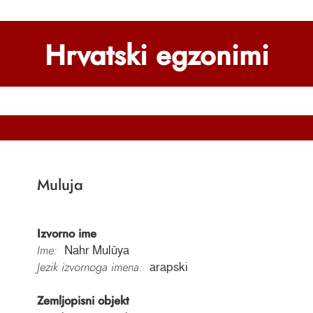
Hrvatski egzonimi
Muluja
Izvorno ime
Ime:
Nahr Mulūya
Jezik izvornoga imena:
arapski
Zemljopisni objekt