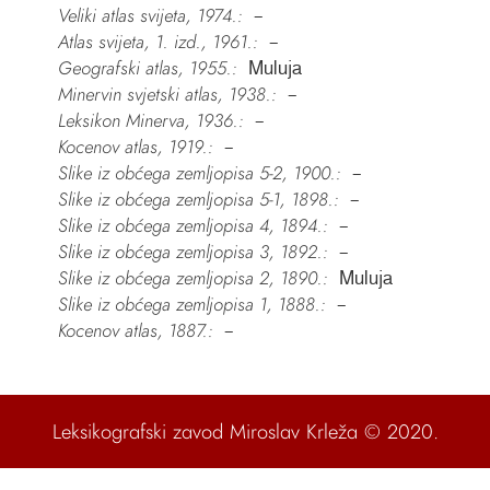
Veliki atlas svijeta, 1974.:
–
Atlas svijeta, 1. izd., 1961.:
–
Geografski atlas, 1955.:
Muluja
Minervin svjetski atlas, 1938.:
–
Leksikon Minerva, 1936.:
–
Kocenov atlas, 1919.:
–
Slike iz obćega zemljopisa 5-2, 1900.:
–
Slike iz obćega zemljopisa 5-1, 1898.:
–
Slike iz obćega zemljopisa 4, 1894.:
–
Slike iz obćega zemljopisa 3, 1892.:
–
Slike iz obćega zemljopisa 2, 1890.:
Muluja
Slike iz obćega zemljopisa 1, 1888.:
–
Kocenov atlas, 1887.:
–
Leksikografski zavod Miroslav Krleža
© 2020.