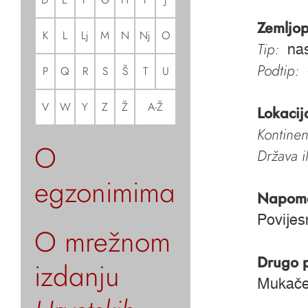
Zemljop
K
L
Lj
M
N
Nj
O
Tip:
nas
Podtip:
P
Q
R
S
Š
T
U
V
W
Y
Z
Ž
A-Ž
Lokacij
Kontinen
O
Država i
egzonimima
Napom
Povijes
O mrežnom
Drugo 
izdanju
Mukač