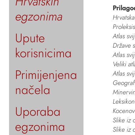
Hrvatskih
Prilago
egzonima
Hrvatska
Proleksi
Upute
Atlas svi
Države s
korisnicima
Atlas svi
Veliki at
Primijenjena
Atlas svi
Geografs
načela
Minervin 
Leksikon
Uporaba
Kocenov 
Slike iz
egzonima
Slike iz