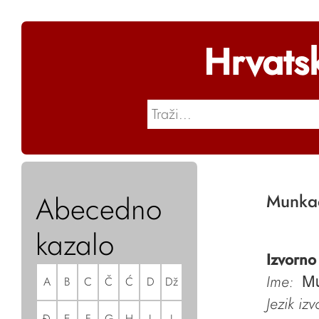
Hrvats
Abecedno
Munka
kazalo
Izvorno
Ime:
A
B
C
Č
Ć
D
Dž
M
Jezik iz
Đ
E
F
G
H
I
J