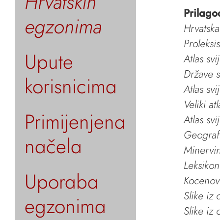
Hrvatskih
Prilago
egzonima
Hrvatska
Proleksi
Upute
Atlas svi
Države s
korisnicima
Atlas svi
Veliki at
Primijenjena
Atlas svi
Geografs
načela
Minervin 
Leksikon
Uporaba
Kocenov 
Slike iz
egzonima
Slike iz