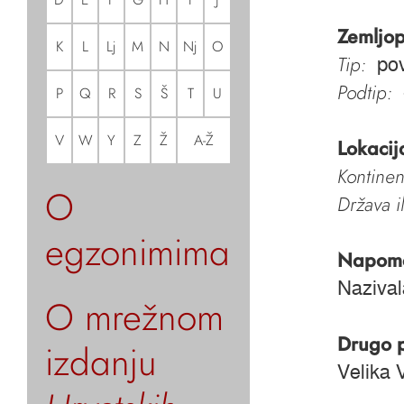
Zemljop
K
L
Lj
M
N
Nj
O
Tip:
pov
Podtip:
P
Q
R
S
Š
T
U
V
W
Y
Z
Ž
A-Ž
Lokacij
Kontinen
O
Država i
egzonimima
Napom
Nazival
O mrežnom
Drugo 
izdanju
Velika 