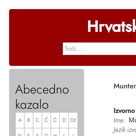
Hrvats
Abecedno
Munten
kazalo
Izvorno
Ime:
A
B
C
Č
Ć
D
Dž
Mu
Jezik iz
Đ
E
F
G
H
I
J