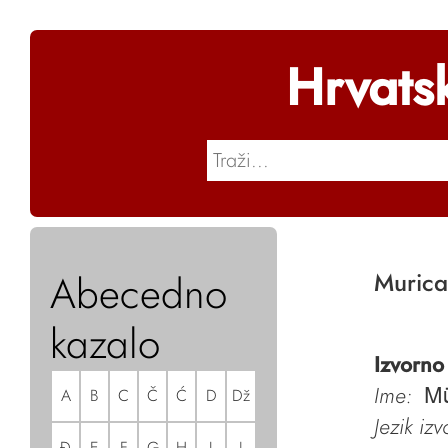
Hrvats
Abecedno
Murica
kazalo
Izvorno
Ime:
A
B
C
Č
Ć
D
Dž
M
Jezik iz
Đ
E
F
G
H
I
J