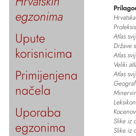
Hrvatskih
Prilago
egzonima
Hrvatska
Proleksi
Upute
Atlas svi
Države s
korisnicima
Atlas svi
Veliki at
Primijenjena
Atlas svi
Geografs
načela
Minervin 
Leksikon
Uporaba
Kocenov 
Slike iz
egzonima
Slike iz