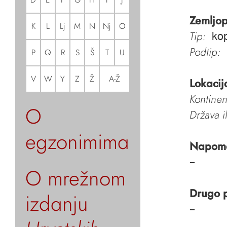
Zemljop
K
L
Lj
M
N
Nj
O
Tip:
ko
Podtip:
P
Q
R
S
Š
T
U
V
W
Y
Z
Ž
A-Ž
Lokacij
Kontinen
O
Država i
egzonimima
Napom
–
O mrežnom
Drugo 
izdanju
–