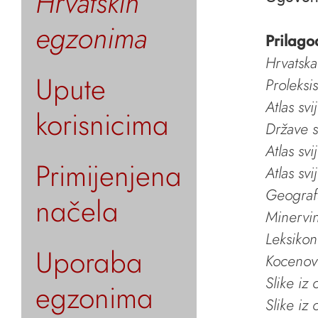
Hrvatskih
egzonima
Prilago
Hrvatska
Upute
Proleksi
Atlas svi
korisnicima
Države s
Atlas svi
Primijenjena
Atlas svi
Geografs
načela
Minervin 
Leksikon
Uporaba
Kocenov 
Slike iz
egzonima
Slike iz