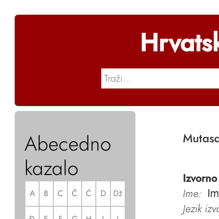
Hrvats
Abecedno
Mutasa
kazalo
Izvorno
Ime:
A
B
C
Č
Ć
D
Dž
Im
Jezik iz
Đ
E
F
G
H
I
J