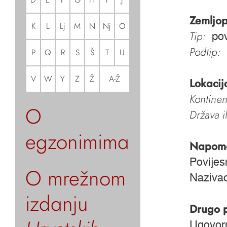
Zemljop
K
L
Lj
M
N
Nj
O
Tip:
pov
Podtip:
P
Q
R
S
Š
T
U
V
W
Y
Z
Ž
A-Ž
Lokacij
Kontinen
O
Država i
egzonimima
Napom
Povijes
O mrežnom
Nazivao
izdanju
Drugo 
Ugovor