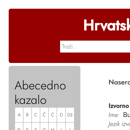
Hrvats
Abecedno
Nasero
kazalo
Izvorno
Ime:
A
B
C
Č
Ć
D
Dž
Bu
Jezik iz
Đ
E
F
G
H
I
J