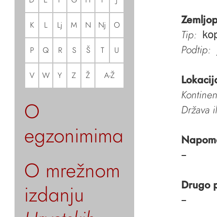
Zemljop
K
L
Lj
M
N
Nj
O
Tip:
ko
Podtip:
P
Q
R
S
Š
T
U
V
W
Y
Z
Ž
A-Ž
Lokacij
Kontinen
O
Država i
egzonimima
Napom
–
O mrežnom
Drugo 
izdanju
–