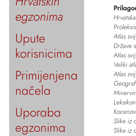
Hrvatskih
Prilago
egzonima
Hrvatska
Proleksi
Upute
Atlas svi
Države s
korisnicima
Atlas svi
Veliki at
Primijenjena
Atlas svi
Geografs
načela
Minervin 
Leksikon
Uporaba
Kocenov 
Slike iz
egzonima
Slike iz