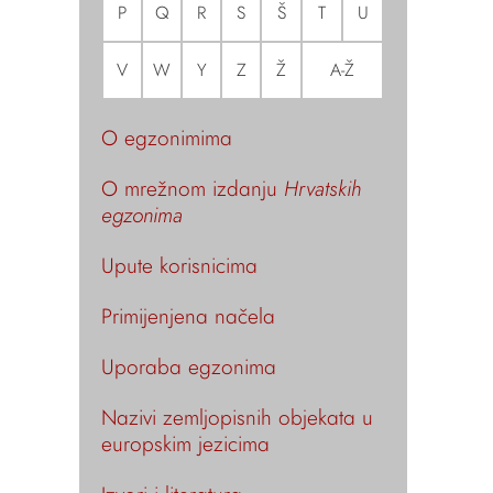
P
Q
R
S
Š
T
U
V
W
Y
Z
Ž
A-Ž
O egzonimima
O mrežnom izdanju
Hrvatskih
egzonima
Upute korisnicima
Primijenjena načela
Uporaba egzonima
Nazivi zemljopisnih objekata u
europskim jezicima