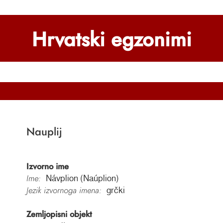
Hrvatski egzonimi
Nauplij
Izvorno ime
Ime:
Návplion (Naúplion)
Jezik izvornoga imena:
grčki
Zemljopisni objekt