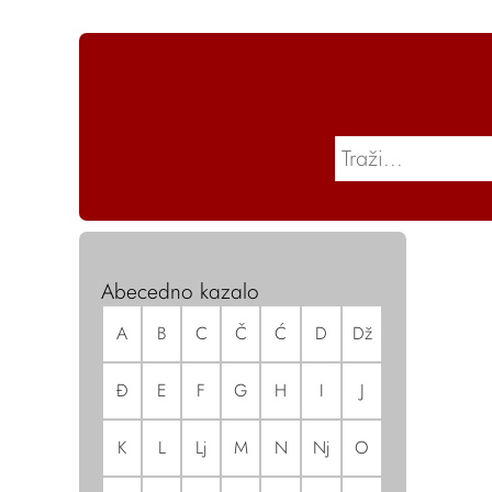
Abecedno kazalo
A
B
C
Č
Ć
D
Dž
Đ
E
F
G
H
I
J
K
L
Lj
M
N
Nj
O