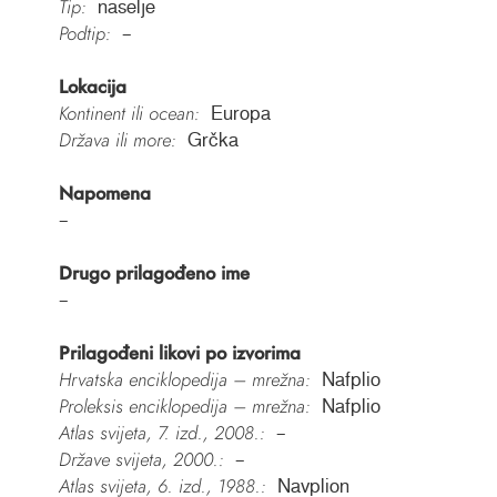
Tip:
naselje
Podtip:
–
Lokacija
Kontinent ili ocean:
Europa
Država ili more:
Grčka
Napomena
–
Drugo prilagođeno ime
–
Prilagođeni likovi po izvorima
Hrvatska enciklopedija – mrežna:
Nafplio
Proleksis enciklopedija – mrežna:
Nafplio
Atlas svijeta, 7. izd., 2008.:
–
Države svijeta, 2000.:
–
Atlas svijeta, 6. izd., 1988.:
Navplion