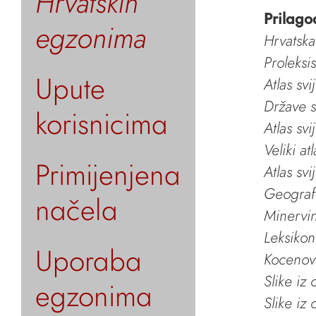
Hrvatskih
Prilago
egzonima
Hrvatska
Proleksi
Upute
Atlas svi
Države s
korisnicima
Atlas svi
Veliki at
Primijenjena
Atlas svi
Geografs
načela
Minervin 
Leksikon
Uporaba
Kocenov 
Slike iz
egzonima
Slike iz