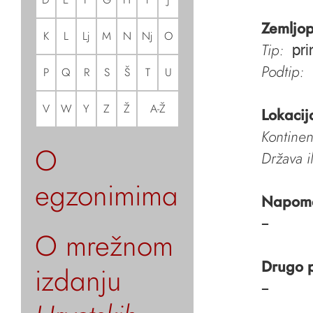
Zemljop
K
L
Lj
M
N
Nj
O
Tip:
pri
Podtip:
P
Q
R
S
Š
T
U
V
W
Y
Z
Ž
A-Ž
Lokacij
Kontinen
O
Država i
egzonimima
Napom
–
O mrežnom
Drugo 
izdanju
–