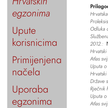
Hrvatskih
Prilago
egzonima
Hrvatska
Proleksi
Upute
Odluka o
Služben
korisnicima
2012.:
Hrvatski
Primijenjena
Atlas svi
Uputa o 
načela
Hrvatski
Države s
Uporaba
Rječnik 
Uputa o 
egzonima
Atlas svi