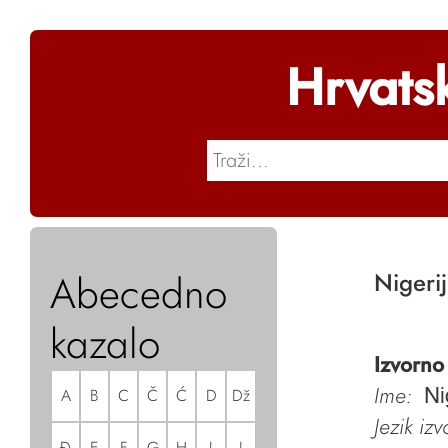
Hrvats
Abecedno
Nigeri
kazalo
Izvorno
Ime:
A
B
C
Č
Ć
D
Dž
Ni
Jezik iz
Đ
E
F
G
H
I
J