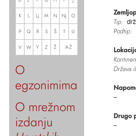
Zemljop
K
L
Lj
M
N
Nj
O
Tip:
dr
Podtip:
P
Q
R
S
Š
T
U
V
W
Y
Z
Ž
A-Ž
Lokacij
Kontinen
O
Država i
egzonimima
Napom
–
O mrežnom
Drugo 
izdanju
–