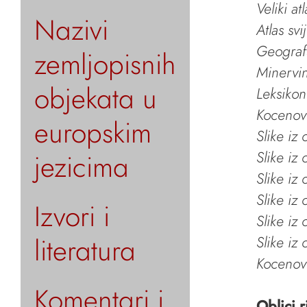
Veliki at
Nazivi
Atlas svi
Geografs
zemljopisnih
Minervin 
objekata u
Leksikon
Kocenov 
europskim
Slike iz
jezicima
Slike iz
Slike iz
Slike iz
Izvori i
Slike iz
literatura
Slike iz
Kocenov 
Komentari i
Oblici r