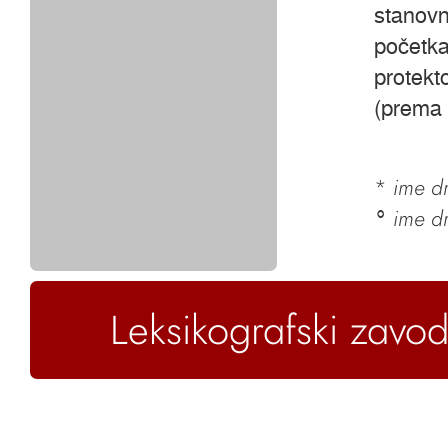
stanovn
početka
protekt
(prema 
*
ime dr
ime d
°
Leksikografski zavod