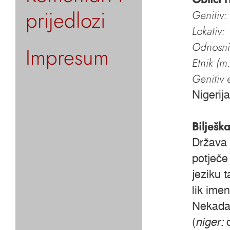
prijedlozi
Genitiv:
Lokativ:
Odnosni 
Impresum
Etnik (m.
Genitiv e
Nigerij
Bilješk
Država 
potječe
jeziku 
lik imen
Nekada 
(
niger: