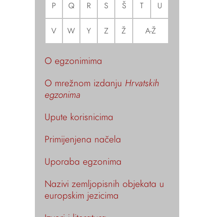
P
Q
R
S
Š
T
U
V
W
Y
Z
Ž
A-Ž
O egzonimima
O mrežnom izdanju
Hrvatskih
egzonima
Upute korisnicima
Primijenjena načela
Uporaba egzonima
Nazivi zemljopisnih objekata u
europskim jezicima