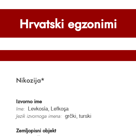
Hrvatski egzonimi
Nikozija
*
Izvorno ime
Ime:
Levkosía, Lefkoşa
Jezik izvornoga imena:
grčki, turski
Zemljopisni objekt