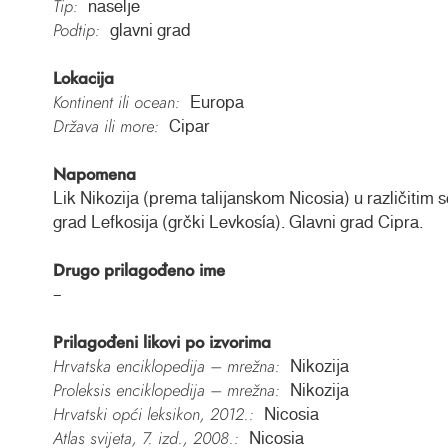
Tip:
naselje
Podtip:
glavni grad
Lokacija
Kontinent ili ocean:
Europa
Država ili more:
Cipar
Napomena
Lik Nikozija (prema talijanskom Nicosia) u različitim
grad Lefkosija (grčki Levkosía). Glavni grad Cipra.
Drugo prilagođeno ime
–
Prilagođeni likovi po izvorima
Hrvatska enciklopedija – mrežna:
Nikozija
Proleksis enciklopedija – mrežna:
Nikozija
Hrvatski opći leksikon, 2012.:
Nicosia
Atlas svijeta, 7. izd., 2008.:
Nicosia