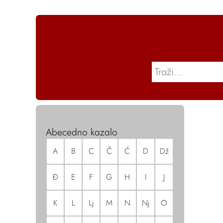
Abecedno kazalo
A
B
C
Č
Ć
D
Dž
Đ
E
F
G
H
I
J
K
L
Lj
M
N
Nj
O