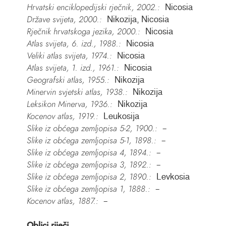
Hrvatski enciklopedijski rječnik, 2002.:
Nicosia
Države svijeta, 2000.:
Nikozija, Nicosia
Rječnik hrvatskoga jezika, 2000.:
Nicosia
Atlas svijeta, 6. izd., 1988.:
Nicosia
Veliki atlas svijeta, 1974.:
Nicosia
Atlas svijeta, 1. izd., 1961.:
Nicosia
Geografski atlas, 1955.:
Nikozija
Minervin svjetski atlas, 1938.:
Nikozija
Leksikon Minerva, 1936.:
Nikozija
Kocenov atlas, 1919.:
Leukosija
Slike iz obćega zemljopisa 5-2, 1900.:
–
Slike iz obćega zemljopisa 5-1, 1898.:
–
Slike iz obćega zemljopisa 4, 1894.:
–
Slike iz obćega zemljopisa 3, 1892.:
–
Slike iz obćega zemljopisa 2, 1890.:
Levkosia
Slike iz obćega zemljopisa 1, 1888.:
–
Kocenov atlas, 1887.:
–
Oblici riječi