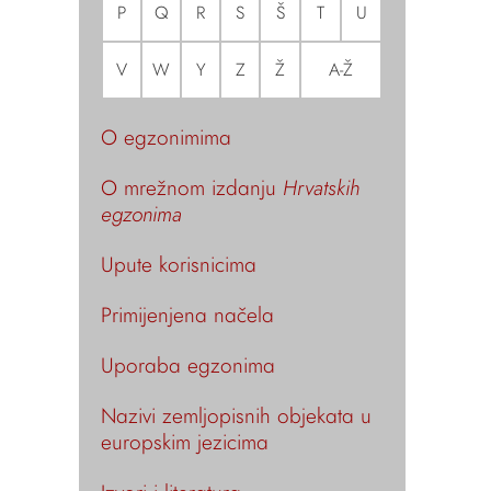
P
Q
R
S
Š
T
U
V
W
Y
Z
Ž
A-Ž
O egzonimima
O mrežnom izdanju
Hrvatskih
egzonima
Upute korisnicima
Primijenjena načela
Uporaba egzonima
Nazivi zemljopisnih objekata u
europskim jezicima