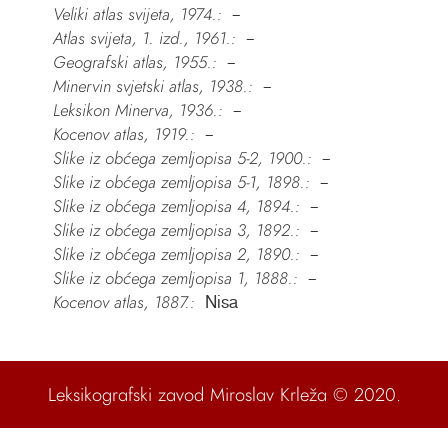
Veliki atlas svijeta, 1974.:
–
Atlas svijeta, 1. izd., 1961.:
–
Geografski atlas, 1955.:
–
Minervin svjetski atlas, 1938.:
–
Leksikon Minerva, 1936.:
–
Kocenov atlas, 1919.:
–
Slike iz obćega zemljopisa 5-2, 1900.:
–
Slike iz obćega zemljopisa 5-1, 1898.:
–
Slike iz obćega zemljopisa 4, 1894.:
–
Slike iz obćega zemljopisa 3, 1892.:
–
Slike iz obćega zemljopisa 2, 1890.:
–
Slike iz obćega zemljopisa 1, 1888.:
–
Kocenov atlas, 1887.:
Nisa
Leksikografski zavod Miroslav Krleža
© 2020.