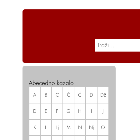
Abecedno kazalo
A
B
C
Č
Ć
D
Dž
Đ
E
F
G
H
I
J
K
L
Lj
M
N
Nj
O