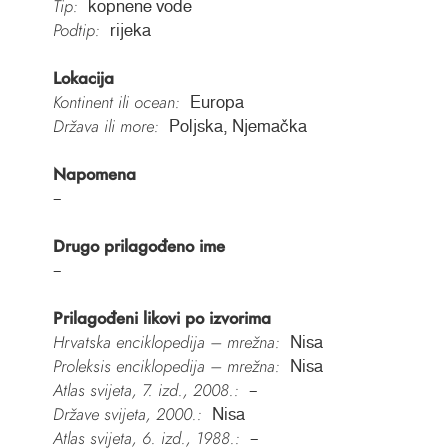
Tip:
kopnene vode
Podtip:
rijeka
Lokacija
Kontinent ili ocean:
Europa
Država ili more:
Poljska, Njemačka
Napomena
–
Drugo prilagođeno ime
–
Prilagođeni likovi po izvorima
Hrvatska enciklopedija – mrežna:
Nisa
Proleksis enciklopedija – mrežna:
Nisa
Atlas svijeta, 7. izd., 2008.:
–
Države svijeta, 2000.:
Nisa
Atlas svijeta, 6. izd., 1988.:
–