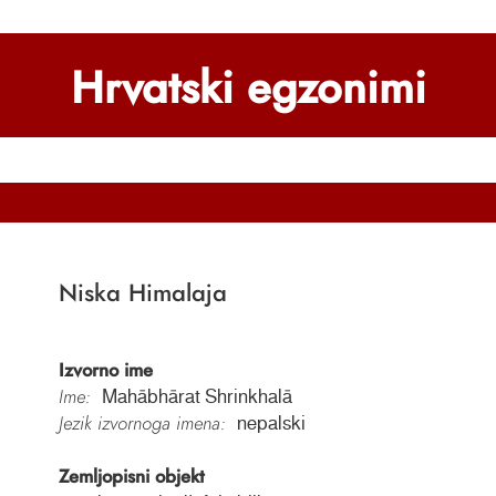
Hrvatski egzonimi
Niska Himalaja
Izvorno ime
Ime:
Mahābhārat Shrinkhalā
Jezik izvornoga imena:
nepalski
Zemljopisni objekt