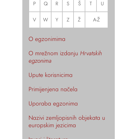
P
Q
R
S
Š
T
U
V
W
Y
Z
Ž
A-Ž
O egzonimima
O mrežnom izdanju
Hrvatskih
egzonima
Upute korisnicima
Primijenjena načela
Uporaba egzonima
Nazivi zemljopisnih objekata u
europskim jezicima