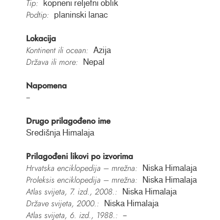
Tip:
kopneni reljefni oblik
Podtip:
planinski lanac
Lokacija
Kontinent ili ocean:
Azija
Država ili more:
Nepal
Napomena
–
Drugo prilagođeno ime
Središnja Himalaja
Prilagođeni likovi po izvorima
Hrvatska enciklopedija – mrežna:
Niska Himalaja
Proleksis enciklopedija – mrežna:
Niska Himalaja
Atlas svijeta, 7. izd., 2008.:
Niska Himalaja
Države svijeta, 2000.:
Niska Himalaja
Atlas svijeta, 6. izd., 1988.:
–