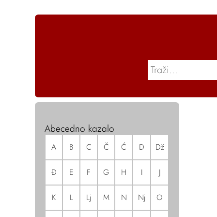
Abecedno kazalo
A
B
C
Č
Ć
D
Dž
Đ
E
F
G
H
I
J
K
L
Lj
M
N
Nj
O