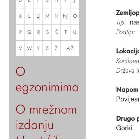
Zemljop
K
L
Lj
M
N
Nj
O
Tip:
nas
Podtip:
P
Q
R
S
Š
T
U
V
W
Y
Z
Ž
A-Ž
Lokacij
Kontinen
O
Država i
egzonimima
Napom
Povijes
O mrežnom
Drugo 
izdanju
Gorki