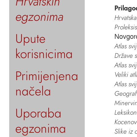
Hrvatskih
Prilago
egzonima
Hrvatska
Proleksi
Upute
Novgor
Atlas svi
korisnicima
Države s
Atlas svi
Primijenjena
Veliki at
Atlas svi
načela
Geografs
Minervin 
Uporaba
Leksikon
Kocenov 
egzonima
Slike iz