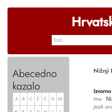
Hrvats
Abecedno
Nižnji
kazalo
Izvorno
Ime:
A
B
C
Č
Ć
D
Dž
Ni
Jezik iz
Đ
E
F
G
H
I
J