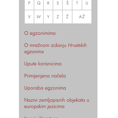
P
Q
R
S
Š
T
U
V
W
Y
Z
Ž
A-Ž
O egzonimima
O mrežnom izdanju
Hrvatskih
egzonima
Upute korisnicima
Primijenjena načela
Uporaba egzonima
Nazivi zemljopisnih objekata u
europskim jezicima