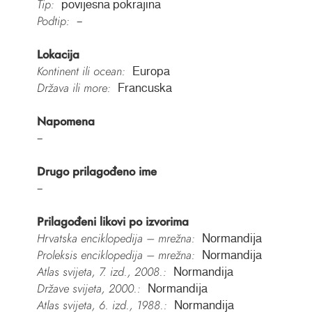
Tip:
povijesna pokrajina
Podtip:
–
Lokacija
Kontinent ili ocean:
Europa
Država ili more:
Francuska
Napomena
–
Drugo prilagođeno ime
–
Prilagođeni likovi po izvorima
Hrvatska enciklopedija – mrežna:
Normandija
Proleksis enciklopedija – mrežna:
Normandija
Atlas svijeta, 7. izd., 2008.:
Normandija
Države svijeta, 2000.:
Normandija
Atlas svijeta, 6. izd., 1988.:
Normandija