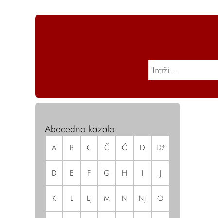
Abecedno kazalo
A
B
C
Č
Ć
D
Dž
Đ
E
F
G
H
I
J
K
L
Lj
M
N
Nj
O