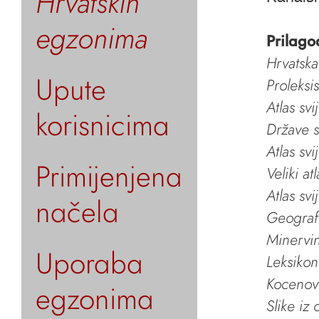
Hrvatskih
egzonima
Prilago
Hrvatska
Upute
Proleksi
Atlas svi
korisnicima
Države s
Atlas svi
Primijenjena
Veliki at
Atlas svi
načela
Geografs
Minervin 
Uporaba
Leksikon
Kocenov 
egzonima
Slike iz