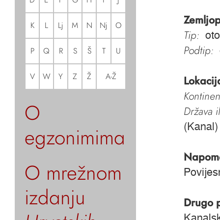
Zemljop
K
L
Lj
M
N
Nj
O
Tip:
oto
Podtip:
P
Q
R
S
Š
T
U
V
W
Y
Z
Ž
A-Ž
Lokacij
Kontinen
O
Država i
(Kanal)
egzonimima
Napom
O mrežnom
Povijes
izdanju
Drugo 
Kanalsk