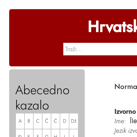
Hrvats
Abecedno
Norman
kazalo
Izvorno
Ime:
A
B
C
Č
Ć
D
Dž
Îl
Jezik iz
Đ
E
F
G
H
I
J