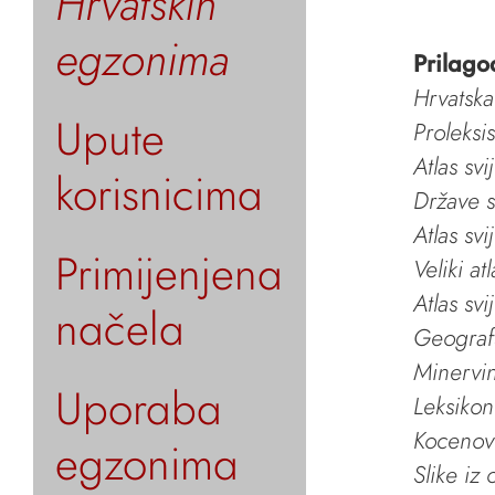
Hrvatskih
egzonima
Prilago
Hrvatska
Upute
Proleksi
Atlas svi
korisnicima
Države s
Atlas svi
Primijenjena
Veliki at
Atlas svi
načela
Geografs
Minervin 
Uporaba
Leksikon
Kocenov 
egzonima
Slike iz