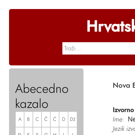
Hrvats
Abecedno
Nova B
kazalo
Izvorno
Ime:
A
B
C
Č
Ć
D
Dž
Ne
Jezik iz
Đ
E
F
G
H
I
J