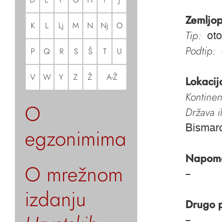
Zemljop
K
L
Lj
M
N
Nj
O
Tip:
oto
Podtip:
P
Q
R
S
Š
T
U
V
W
Y
Z
Ž
A-Ž
Lokacij
Kontinen
O
Država i
Bismar
egzonimima
Napom
O mrežnom
–
izdanju
Drugo 
–