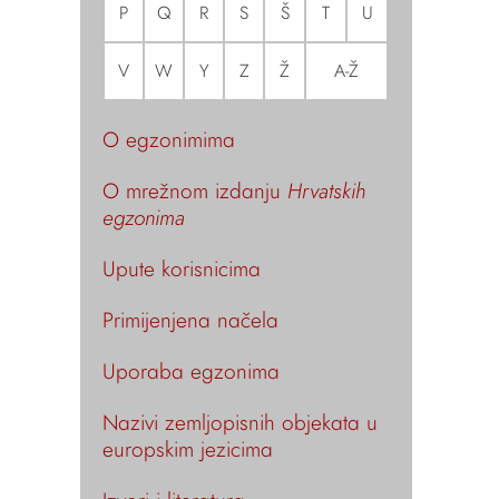
P
Q
R
S
Š
T
U
V
W
Y
Z
Ž
A-Ž
O egzonimima
O mrežnom izdanju
Hrvatskih
egzonima
Upute korisnicima
Primijenjena načela
Uporaba egzonima
Nazivi zemljopisnih objekata u
europskim jezicima