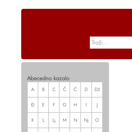
Abecedno kazalo
A
B
C
Č
Ć
D
Dž
Đ
E
F
G
H
I
J
K
L
Lj
M
N
Nj
O