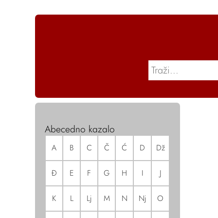
Abecedno kazalo
A
B
C
Č
Ć
D
Dž
Đ
E
F
G
H
I
J
K
L
Lj
M
N
Nj
O