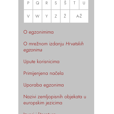
P
Q
R
S
Š
T
U
V
W
Y
Z
Ž
A-Ž
O egzonimima
O mrežnom izdanju
Hrvatskih
egzonima
Upute korisnicima
Primijenjena načela
Uporaba egzonima
Nazivi zemljopisnih objekata u
europskim jezicima