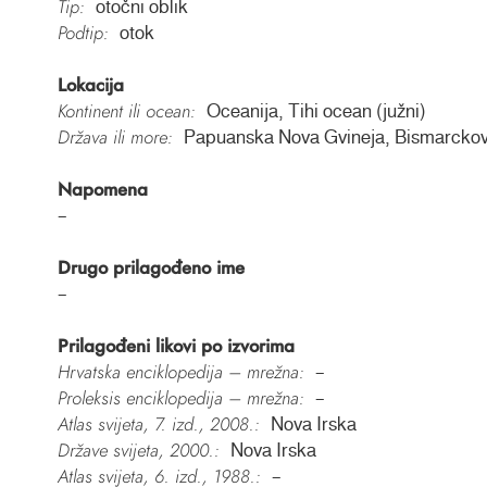
Tip:
otočni oblik
Podtip:
otok
Lokacija
Kontinent ili ocean:
Oceanija, Tihi ocean (južni)
Država ili more:
Papuanska Nova Gvineja, Bismarcko
Napomena
–
Drugo prilagođeno ime
–
Prilagođeni likovi po izvorima
Hrvatska enciklopedija – mrežna:
–
Proleksis enciklopedija – mrežna:
–
Atlas svijeta, 7. izd., 2008.:
Nova Irska
Države svijeta, 2000.:
Nova Irska
Atlas svijeta, 6. izd., 1988.:
–