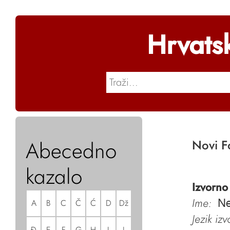
Hrvats
Abecedno
Novi F
kazalo
Izvorno
Ime:
A
B
C
Č
Ć
D
Dž
Ne
Jezik iz
Đ
E
F
G
H
I
J