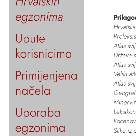
Hrvatskih
egzonima
Prilago
Hrvatska
Upute
Proleksi
Atlas svi
korisnicima
Države s
Atlas svi
Primijenjena
Veliki at
Atlas svi
načela
Geografs
Minervin 
Uporaba
Leksikon
Kocenov 
egzonima
Slike iz