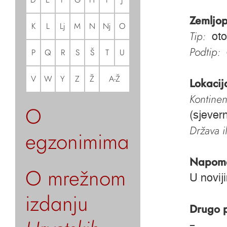
Zemljop
K
L
Lj
M
N
Nj
O
Tip:
oto
Podtip:
P
Q
R
S
Š
T
U
V
W
Y
Z
Ž
A-Ž
Lokacij
Kontinen
O
(sjevern
Država i
egzonimima
Napom
O mrežnom
U novij
izdanju
Drugo 
–