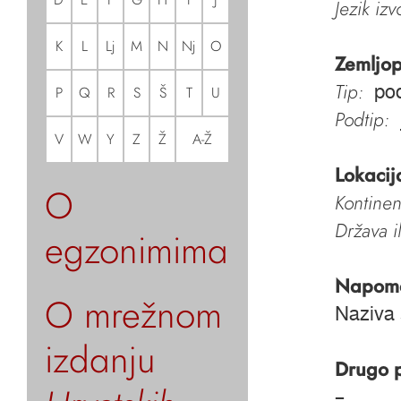
Jezik iz
K
L
Lj
M
N
Nj
O
Zemljop
Tip:
pod
P
Q
R
S
Š
T
U
Podtip:
V
W
Y
Z
Ž
A-Ž
Lokacij
O
Kontinen
Država i
egzonimima
Napom
O mrežnom
Naziva 
izdanju
Drugo 
–