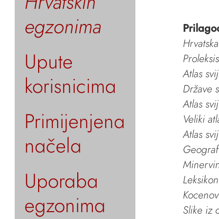
Hrvatskih
egzonima
Prilago
Hrvatska
Upute
Proleksi
Atlas svi
korisnicima
Države s
Atlas svi
Primijenjena
Veliki at
Atlas svi
načela
Geografs
Minervin 
Uporaba
Leksikon
Kocenov 
egzonima
Slike iz