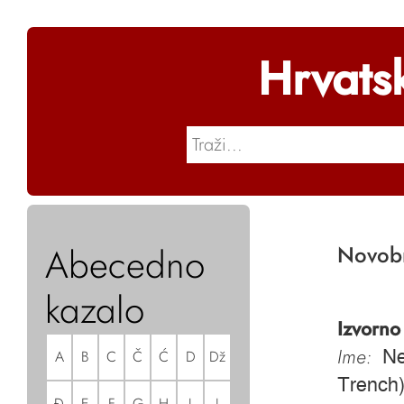
Hrvats
Abecedno
Novobr
kazalo
Izvorno
Ime:
A
B
C
Č
Ć
D
Dž
Ne
Trench
Đ
E
F
G
H
I
J