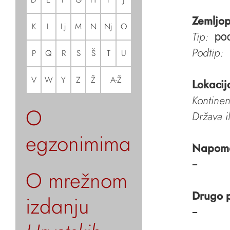
Zemljop
K
L
Lj
M
N
Nj
O
Tip:
pod
Podtip:
P
Q
R
S
Š
T
U
V
W
Y
Z
Ž
A-Ž
Lokacij
Kontinen
O
Država i
egzonimima
Napom
–
O mrežnom
Drugo 
izdanju
–