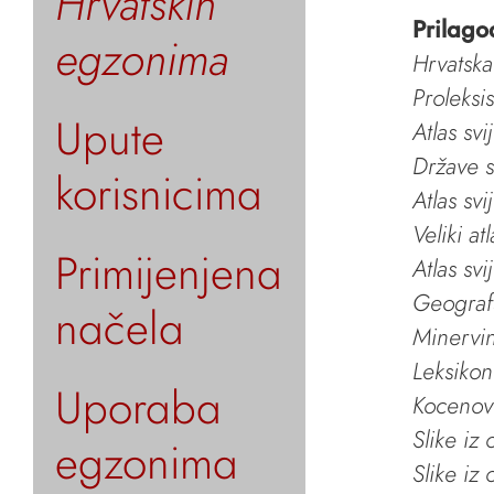
Hrvatskih
Prilago
egzonima
Hrvatska
Proleksi
Upute
Atlas svi
Države s
korisnicima
Atlas svi
Veliki at
Primijenjena
Atlas svi
Geografs
načela
Minervin 
Leksikon
Uporaba
Kocenov 
Slike iz
egzonima
Slike iz