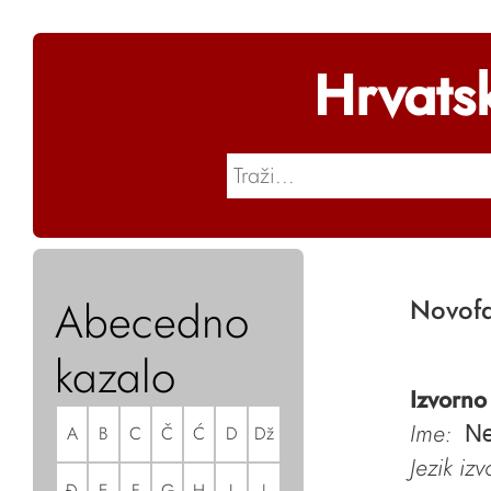
Hrvats
Abecedno
Novofa
kazalo
Izvorno
Ime:
A
B
C
Č
Ć
D
Dž
Ne
Jezik iz
Đ
E
F
G
H
I
J