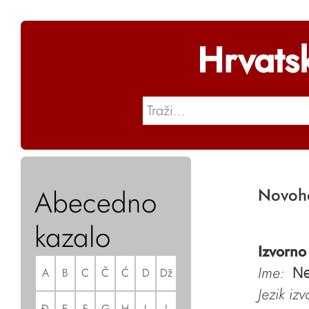
Hrvats
Abecedno
Novohe
kazalo
Izvorno
Ime:
A
B
C
Č
Ć
D
Dž
Ne
Jezik iz
Đ
E
F
G
H
I
J