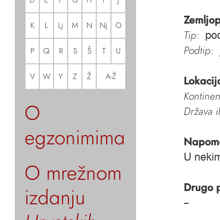
Zemljop
K
L
Lj
M
N
Nj
O
Tip:
pod
Podtip:
P
Q
R
S
Š
T
U
V
W
Y
Z
Ž
A-Ž
Lokacij
Kontinen
O
Država i
egzonimima
Napom
U nekim
O mrežnom
Drugo 
izdanju
–