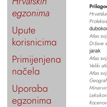
Hrvatskih
Prilago
egzonima
Hrvatska
Proleksi
Upute
dubokom
Atlas svi
korisnicima
Države s
jarak
Primijenjena
Atlas svi
Veliki at
načela
Atlas svi
Geografs
Uporaba
Minervin 
Leksikon
egzonima
Kocenov 