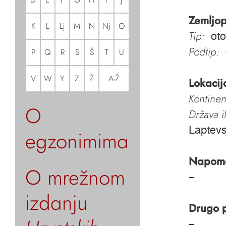
Zemljop
K
L
Lj
M
N
Nj
O
Tip:
oto
Podtip:
P
Q
R
S
Š
T
U
V
W
Y
Z
Ž
A-Ž
Lokacij
Kontinen
O
Država i
Laptev
egzonimima
Napom
O mrežnom
–
izdanju
Drugo 
–