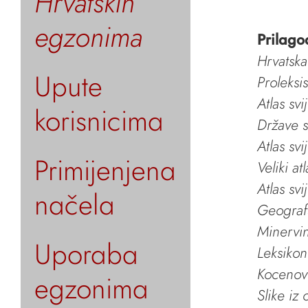
Hrvatskih
egzonima
Prilago
Hrvatska
Upute
Proleksi
Atlas svi
korisnicima
Države s
Atlas svi
Primijenjena
Veliki at
Atlas svi
načela
Geografs
Minervin 
Uporaba
Leksikon
Kocenov 
egzonima
Slike iz