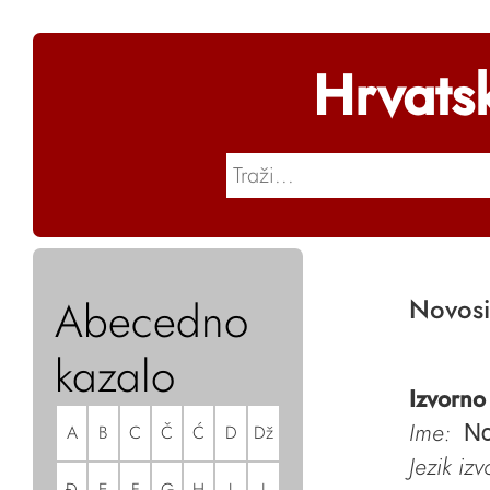
Hrvats
Abecedno
Novosi
kazalo
Izvorno
Ime:
A
B
C
Č
Ć
D
Dž
No
Jezik iz
Đ
E
F
G
H
I
J