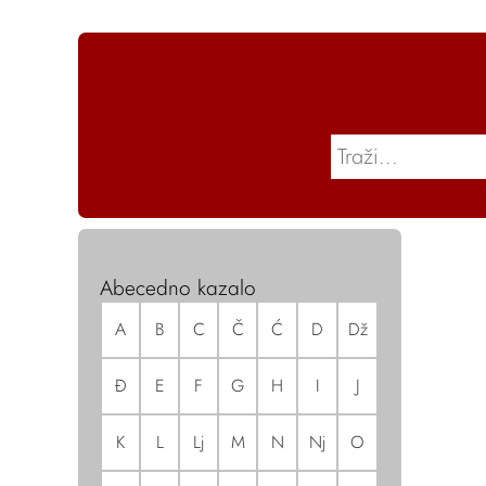
Abecedno kazalo
A
B
C
Č
Ć
D
Dž
Đ
E
F
G
H
I
J
K
L
Lj
M
N
Nj
O