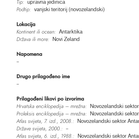
Tip:
upravna jedinica
Podtip:
vanjski teritorij (novozelandski)
Lokacija
Kontinent ili ocean:
Antarktika
Država ili more:
Novi Zeland
Napomena
–
Drugo prilagođeno ime
–
Prilagođeni likovi po izvorima
Hrvatska enciklopedija – mrežna:
Novozelandski sektor
Proleksis enciklopedija – mrežna:
Novozelandski sektor
Atlas svijeta, 7. izd., 2008.:
Novozelandski sektor Anta
Države svijeta, 2000.:
–
Atlas svijeta, 6. izd., 1988.:
Novozelandski sektor Anta