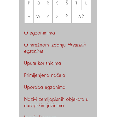
P
Q
R
S
Š
T
U
V
W
Y
Z
Ž
A-Ž
O egzonimima
O mrežnom izdanju
Hrvatskih
egzonima
Upute korisnicima
Primijenjena načela
Uporaba egzonima
Nazivi zemljopisnih objekata u
europskim jezicima