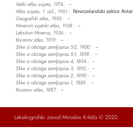
Veliki atlas svijeta, 1974.:
–
Atlas svijeta, 1. izd., 1961.:
Novozelandski sektor Antar
Geografski atlas, 1955.:
–
Minervin svjetski atlas, 1938.:
–
Leksikon Minerva, 1936.:
–
Kocenov atlas, 1919.:
–
Slike iz obćega zemljopisa 5-2, 1900.:
–
Slike iz obćega zemljopisa 5-1, 1898.:
–
Slike iz obćega zemljopisa 4, 1894.:
–
Slike iz obćega zemljopisa 3, 1892.:
–
Slike iz obćega zemljopisa 2, 1890.:
–
Slike iz obćega zemljopisa 1, 1888.:
–
Kocenov atlas, 1887.:
–
Leksikografski zavod Miroslav Krleža
© 2020.