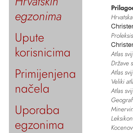
Hrvatskih
Prilago
egzonima
Hrvatska
Christe
Upute
Proleksi
Christe
korisnicima
Atlas svi
Države s
Primijenjena
Atlas svi
Veliki at
načela
Atlas svi
Geografs
Uporaba
Minervin 
Leksikon
egzonima
Kocenov 