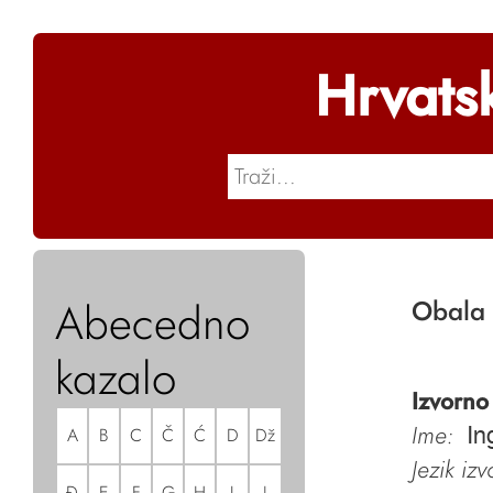
Hrvats
Abecedno
Obala 
kazalo
Izvorno
Ime:
A
B
C
Č
Ć
D
Dž
In
Jezik iz
Đ
E
F
G
H
I
J