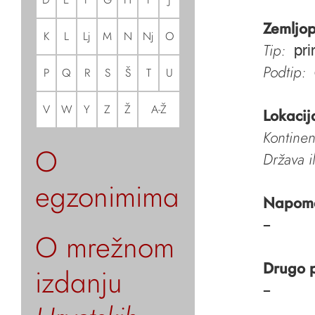
Zemljop
K
L
Lj
M
N
Nj
O
Tip:
pri
Podtip:
P
Q
R
S
Š
T
U
V
W
Y
Z
Ž
A-Ž
Lokacij
Kontinen
O
Država i
egzonimima
Napom
–
O mrežnom
Drugo 
izdanju
–