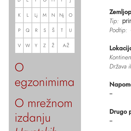
Zemljop
K
L
Lj
M
N
Nj
O
Tip:
pri
Podtip:
P
Q
R
S
Š
T
U
V
W
Y
Z
Ž
A-Ž
Lokacij
Kontinen
O
Država i
egzonimima
Napom
–
O mrežnom
Drugo 
izdanju
–