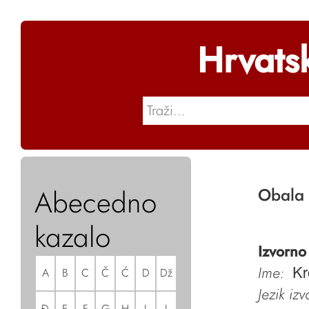
Hrvats
Abecedno
Obala 
kazalo
Izvorno
Ime:
A
B
C
Č
Ć
D
Dž
Kr
Jezik iz
Đ
E
F
G
H
I
J