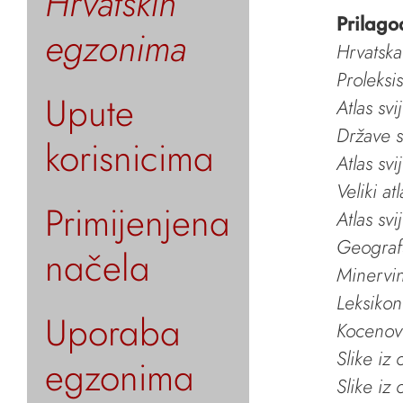
Hrvatskih
Prilago
egzonima
Hrvatska
Proleksi
Upute
Atlas svi
Države s
korisnicima
Atlas svi
Veliki at
Primijenjena
Atlas svi
Geografs
načela
Minervin 
Leksikon
Uporaba
Kocenov 
Slike iz
egzonima
Slike iz