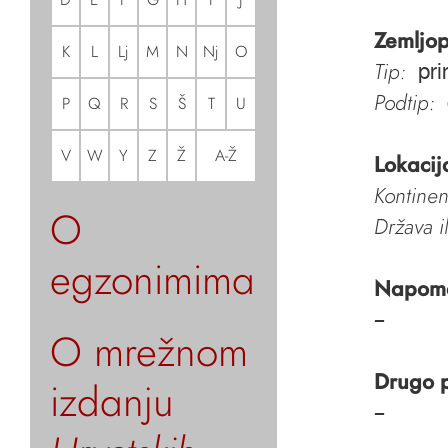
Zemljop
K
L
Lj
M
N
Nj
O
Tip:
pri
Podtip:
P
Q
R
S
Š
T
U
V
W
Y
Z
Ž
A-Ž
Lokacij
Kontinen
O
Država i
egzonimima
Napom
–
O mrežnom
Drugo 
izdanju
–