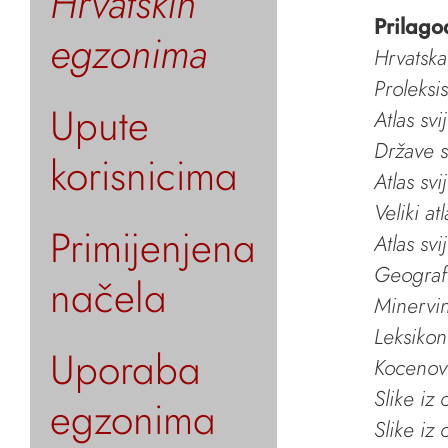
Hrvatskih
Prilago
egzonima
Hrvatska
Proleksi
Upute
Atlas svi
Države s
korisnicima
Atlas svi
Veliki at
Primijenjena
Atlas svi
Geografs
načela
Minervin 
Leksikon
Uporaba
Kocenov 
Slike iz
egzonima
Slike iz