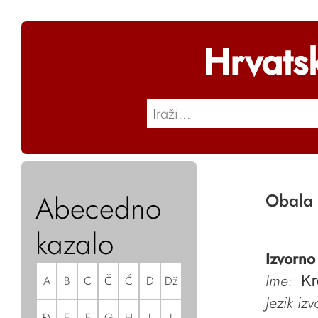
Hrvats
Abecedno
Obala 
kazalo
Izvorno
Ime:
A
B
C
Č
Ć
D
Dž
Kr
Jezik iz
Đ
E
F
G
H
I
J