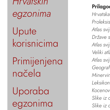
Hrvatskih
Prilago
egzonima
Hrvatska
Proleksi
Upute
Atlas svi
Države s
korisnicima
Atlas svi
Veliki at
Primijenjena
Atlas svi
Geografs
načela
Minervin 
Leksikon
Uporaba
Kocenov 
Slike iz
egzonima
Slike iz