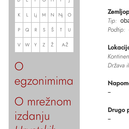
Zemljop
K
L
Lj
M
N
Nj
O
Tip:
oba
Podtip:
P
Q
R
S
Š
T
U
V
W
Y
Z
Ž
A-Ž
Lokacij
Kontinen
O
Država i
egzonimima
Napom
–
O mrežnom
Drugo 
izdanju
–