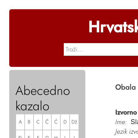
Hrvats
Abecedno
Obala 
kazalo
Izvorno
Ime:
A
B
C
Č
Ć
D
Dž
Sl
Jezik iz
Đ
E
F
G
H
I
J