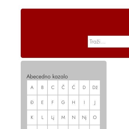
Abecedno kazalo
A
B
C
Č
Ć
D
Dž
Đ
E
F
G
H
I
J
K
L
Lj
M
N
Nj
O