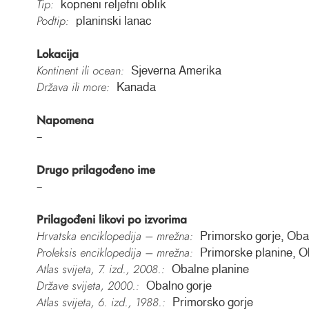
Tip:
kopneni reljefni oblik
Podtip:
planinski lanac
Lokacija
Kontinent ili ocean:
Sjeverna Amerika
Država ili more:
Kanada
Napomena
–
Drugo prilagođeno ime
–
Prilagođeni likovi po izvorima
Hrvatska enciklopedija – mrežna:
Primorsko gorje, Oba
Proleksis enciklopedija – mrežna:
Primorske planine, O
Atlas svijeta, 7. izd., 2008.:
Obalne planine
Države svijeta, 2000.:
Obalno gorje
Atlas svijeta, 6. izd., 1988.:
Primorsko gorje