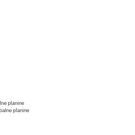
lne planine
balne planine