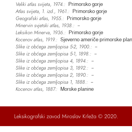
Veliki atlas svijeta, 1974.:
Primorsko gorje
Atlas svijeta, 1. izd., 1961.:
Primorsko gorje
Geografski atlas, 1955.:
Primorsko gorje
Minervin svjetski atlas, 1938.:
–
Leksikon Minerva, 1936.:
Primorsko gorje
Kocenov atlas, 1919.:
Sjeverno američe primorske plan
Slike iz obćega zemljopisa 5-2, 1900.:
–
Slike iz obćega zemljopisa 5-1, 1898.:
–
Slike iz obćega zemljopisa 4, 1894.:
–
Slike iz obćega zemljopisa 3, 1892.:
–
Slike iz obćega zemljopisa 2, 1890.:
–
Slike iz obćega zemljopisa 1, 1888.:
–
Kocenov atlas, 1887.:
Morske planine
Leksikografski zavod Miroslav Krleža
© 2020.