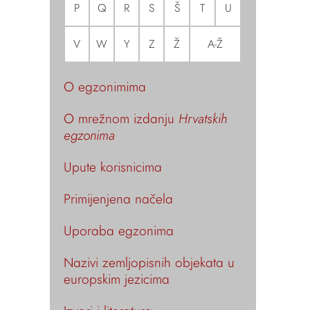
P
Q
R
S
Š
T
U
V
W
Y
Z
Ž
A-Ž
O egzonimima
O mrežnom izdanju
Hrvatskih
egzonima
Upute korisnicima
Primijenjena načela
Uporaba egzonima
Nazivi zemljopisnih objekata u
europskim jezicima