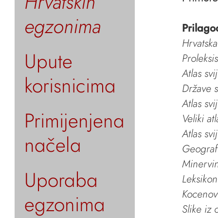
Hrvatskih
egzonima
Prilago
Hrvatska
Upute
Proleksi
Atlas svi
korisnicima
Države s
Atlas svi
Primijenjena
Veliki at
Atlas svi
načela
Geografs
Minervin 
Uporaba
Leksikon
Kocenov 
egzonima
Slike iz