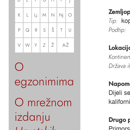
Zemljop
K
L
Lj
M
N
Nj
O
Tip:
kop
Podtip:
P
Q
R
S
Š
T
U
V
W
Y
Z
Ž
A-Ž
Lokacij
Kontinen
O
Država i
egzonimima
Napom
Dijeli 
O mrežnom
kaliforni
izdanju
Drugo 
Primors