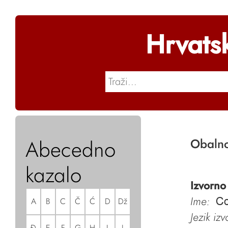
Hrvats
Abecedno
Obalno
kazalo
Izvorno
Ime:
A
B
C
Č
Ć
D
Dž
Co
Jezik iz
Đ
E
F
G
H
I
J