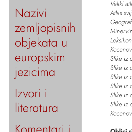
Veliki at
Nazivi
Atlas svi
Geografs
zemljopisnih
Minervin 
objekata u
Leksikon
Kocenov 
europskim
Slike iz
jezicima
Slike iz
Slike iz
Slike iz
Izvori i
Slike iz
literatura
Slike iz
Kocenov 
Komentari i
Oblici r