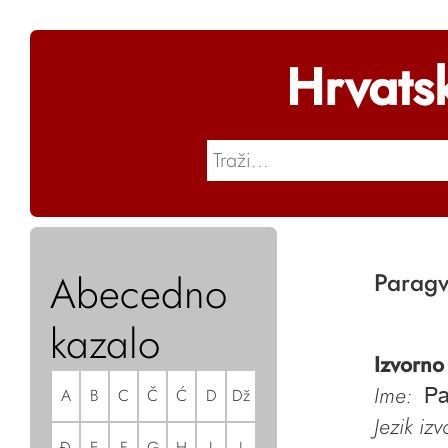
Hrvats
Abecedno
Paragv
kazalo
Izvorno
Ime:
A
B
C
Č
Ć
D
Dž
Pa
Jezik iz
Đ
E
F
G
H
I
J