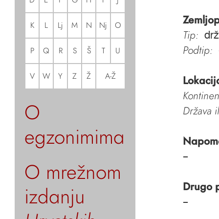
Zemljop
K
L
Lj
M
N
Nj
O
Tip:
dr
Podtip:
P
Q
R
S
Š
T
U
V
W
Y
Z
Ž
A-Ž
Lokacij
Kontinen
O
Država i
egzonimima
Napom
–
O mrežnom
Drugo 
izdanju
–