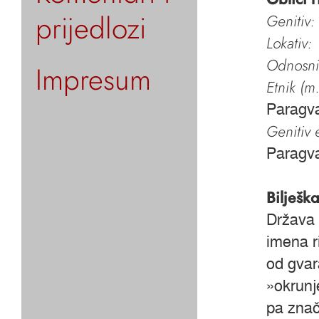
prijedlozi
Genitiv:
Lokativ:
Odnosni 
Impresum
Etnik (m.
Paragva
Genitiv e
Paragv
Bilješk
Država 
imena r
od gva
»okrunj
pa znači