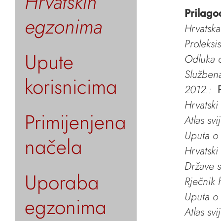
Hrvatskih
Prilago
egzonima
Hrvatska
Proleksi
Upute
Odluka o
Služben
korisnicima
2012.:
Hrvatski
Primijenjena
Atlas svi
Uputa o 
načela
Hrvatski
Države s
Uporaba
Rječnik 
Uputa o 
egzonima
Atlas svi