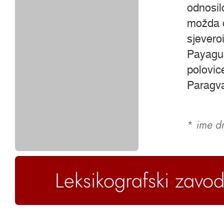
odnosil
možda o
sjevero
Payaguá
polovic
Paragva
*
ime dr
Leksikografski zavod