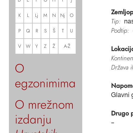
Zemljop
K
L
Lj
M
N
Nj
O
Tip:
nas
Podtip:
P
Q
R
S
Š
T
U
V
W
Y
Z
Ž
A-Ž
Lokacij
Kontinen
O
Država i
egzonimima
Napom
Glavni 
O mrežnom
Drugo 
izdanju
–