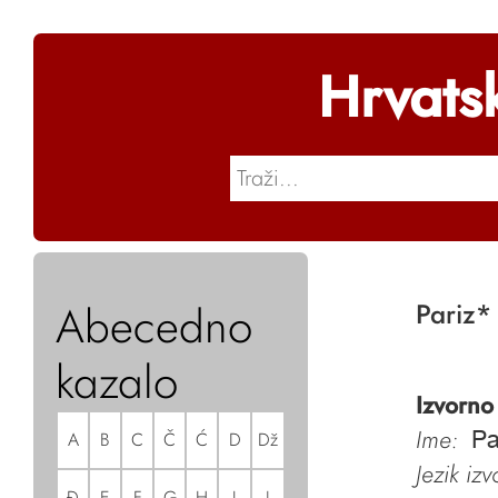
Hrvats
Abecedno
Pariz
*
kazalo
Izvorno
Ime:
A
B
C
Č
Ć
D
Dž
Pa
Jezik iz
Đ
E
F
G
H
I
J