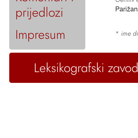
prijedlozi
Pariža
Impresum
*
ime dr
Leksikografski zavod