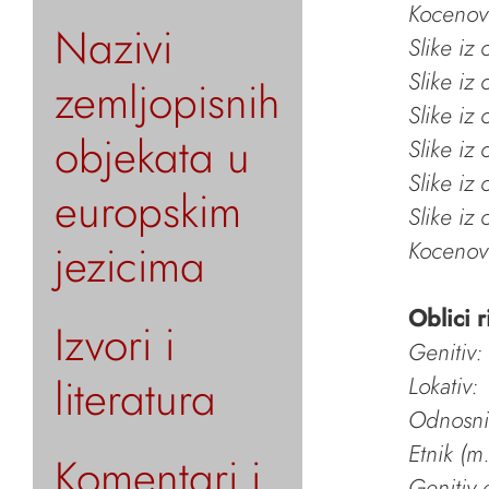
Kocenov 
Nazivi
Slike iz
Slike iz
zemljopisnih
Slike iz
objekata u
Slike iz
Slike iz
europskim
Slike iz
jezicima
Kocenov 
Oblici r
Izvori i
Genitiv:
literatura
Lokativ:
Odnosni 
Etnik (m.
Komentari i
Genitiv e