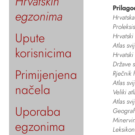
Hrvatskih
Prilago
egzonima
Hrvatska
Proleksi
Upute
Hrvatski
Atlas svi
korisnicima
Hrvatski
Države s
Primijenjena
Rječnik 
Atlas svi
načela
Veliki at
Atlas svi
Uporaba
Geografs
Minervin 
egzonima
Leksikon