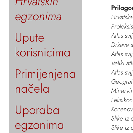
Hrvatskih
Prilago
egzonima
Hrvatska
Proleksi
Upute
Atlas svi
Države s
korisnicima
Atlas svi
Veliki at
Primijenjena
Atlas svi
Geografs
načela
Minervin 
Leksikon
Uporaba
Kocenov 
Slike iz
egzonima
Slike iz