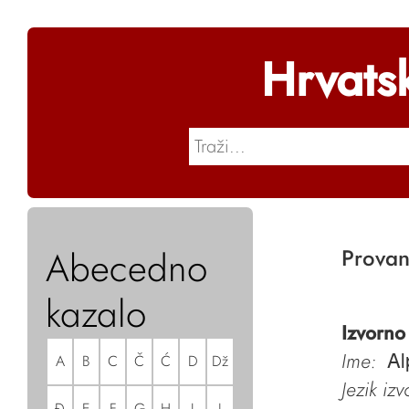
Hrvats
Abecedno
Provan
kazalo
Izvorno
Ime:
A
B
C
Č
Ć
D
Dž
Al
Jezik iz
Đ
E
F
G
H
I
J