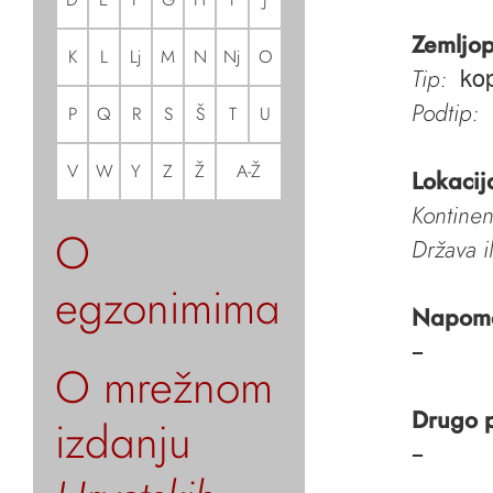
Zemljop
K
L
Lj
M
N
Nj
O
Tip:
kop
Podtip:
P
Q
R
S
Š
T
U
V
W
Y
Z
Ž
A-Ž
Lokacij
Kontinen
O
Država i
egzonimima
Napom
–
O mrežnom
Drugo 
izdanju
–