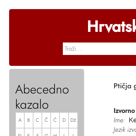
Hrvats
Abecedno
Ptičja 
kazalo
Izvorno
Ime:
A
B
C
Č
Ć
D
Dž
Ke
Jezik iz
Đ
E
F
G
H
I
J