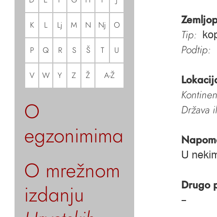
Zemljop
K
L
Lj
M
N
Nj
O
Tip:
kop
Podtip:
P
Q
R
S
Š
T
U
V
W
Y
Z
Ž
A-Ž
Lokacij
Kontinen
O
Država i
egzonimima
Napom
U nekim
O mrežnom
Drugo 
izdanju
–