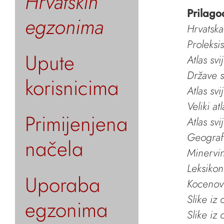
Hrvatskih
Prilago
egzonima
Hrvatska
Proleksi
Upute
Atlas svi
Države s
korisnicima
Atlas svi
Veliki at
Primijenjena
Atlas svi
Geografs
načela
Minervin 
Leksikon
Uporaba
Kocenov 
Slike iz
egzonima
Slike iz