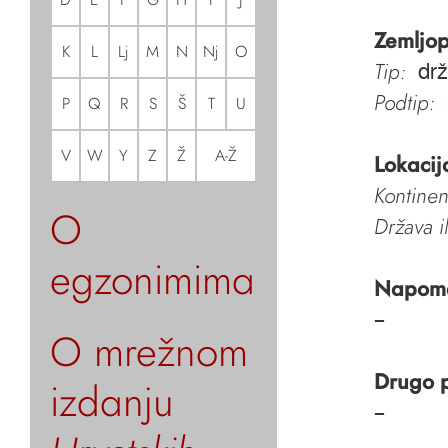
Zemljop
K
L
Lj
M
N
Nj
O
Tip:
dr
Podtip:
P
Q
R
S
Š
T
U
V
W
Y
Z
Ž
A-Ž
Lokacij
Kontinen
O
Država i
egzonimima
Napom
–
O mrežnom
Drugo 
izdanju
–