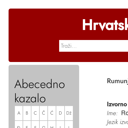
Hrvats
Abecedno
Rumun
kazalo
Izvorno
Ime:
A
B
C
Č
Ć
D
Dž
R
Jezik iz
Đ
E
F
G
H
I
J