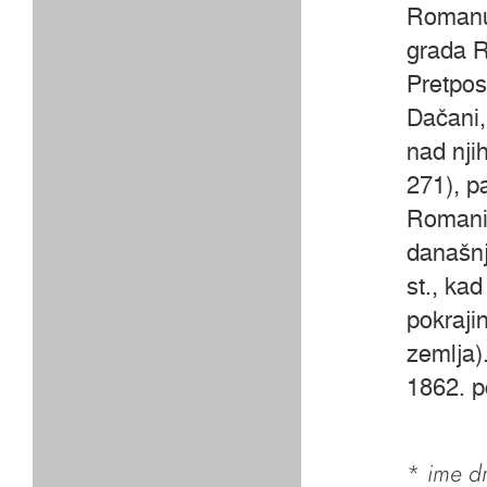
Romanus
grada R
Pretpos
Dačani,
nad nji
271), p
Romani 
današnje
st., ka
pokraj
zemlja)
1862. 
*
ime dr