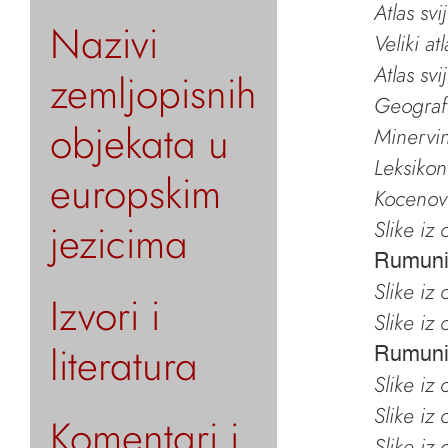
Atlas svi
Nazivi
Veliki at
Atlas svi
zemljopisnih
Geografs
objekata u
Minervin 
Leksikon
europskim
Kocenov 
jezicima
Slike iz
Rumuni
Slike iz
Izvori i
Slike iz
literatura
Rumuni
Slike iz
Slike iz
Komentari i
Slike iz