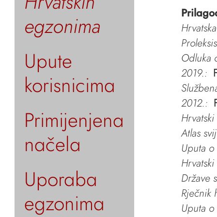
Hrvatskih
Prilago
egzonima
Hrvatska
Proleksi
Upute
Odluka o
2019.:
korisnicima
Služben
2012.:
Primijenjena
Hrvatski
Atlas svi
načela
Uputa o 
Hrvatski
Uporaba
Države s
Rječnik 
egzonima
Uputa o 