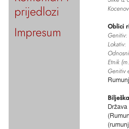
prijedlozi
Kocenov 
Oblici r
Impresum
Genitiv:
Lokativ:
Odnosni 
Etnik (m.
Genitiv e
Rumun
Bilješk
Država 
(Rumun
(rumunj