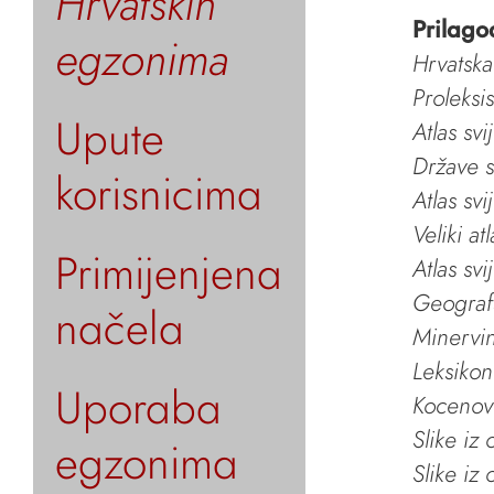
Hrvatskih
Prilago
egzonima
Hrvatska
Proleksi
Upute
Atlas svi
Države s
korisnicima
Atlas svi
Veliki at
Primijenjena
Atlas svi
Geografs
načela
Minervin 
Leksikon
Uporaba
Kocenov 
Slike iz
egzonima
Slike iz