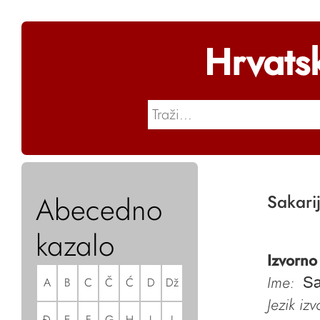
Hrvats
Abecedno
Sakari
kazalo
Izvorno
Ime:
A
B
C
Č
Ć
D
Dž
Sa
Jezik iz
Đ
E
F
G
H
I
J