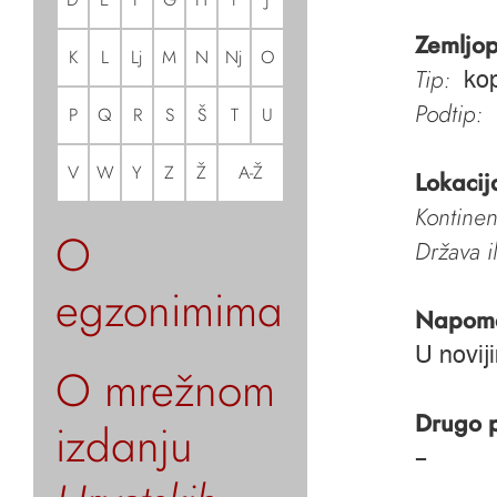
Zemljop
K
L
Lj
M
N
Nj
O
Tip:
ko
Podtip:
P
Q
R
S
Š
T
U
V
W
Y
Z
Ž
A-Ž
Lokacij
Kontinen
O
Država i
egzonimima
Napom
U novij
O mrežnom
Drugo 
izdanju
–