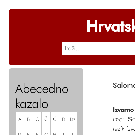
Hrvats
Abecedno
Salom
kazalo
Izvorno
Ime:
A
B
C
Č
Ć
D
Dž
So
Jezik iz
Đ
E
F
G
H
I
J