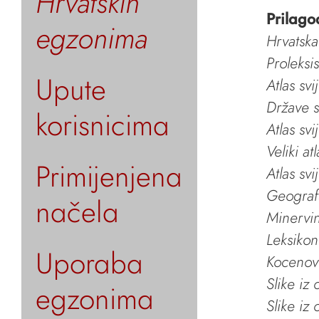
Hrvatskih
Prilago
egzonima
Hrvatska
Proleksi
Upute
Atlas svi
Države s
korisnicima
Atlas svi
Veliki at
Primijenjena
Atlas svi
Geografs
načela
Minervin 
Leksikon
Uporaba
Kocenov 
Slike iz
egzonima
Slike iz