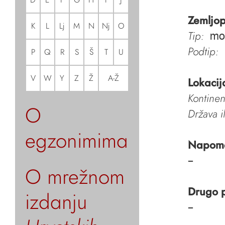
Zemljop
K
L
Lj
M
N
Nj
O
Tip:
mo
Podtip:
P
Q
R
S
Š
T
U
V
W
Y
Z
Ž
A-Ž
Lokacij
Kontinen
O
Država i
egzonimima
Napom
–
O mrežnom
Drugo 
izdanju
–