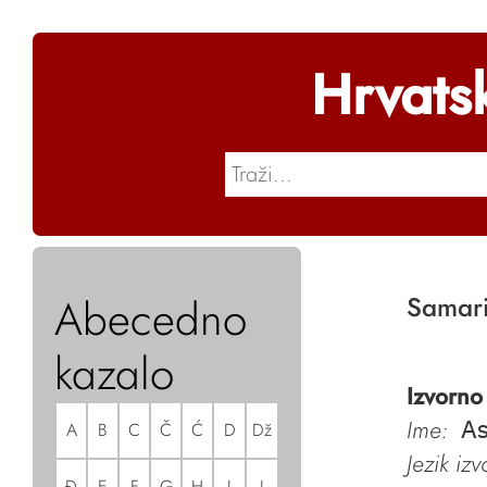
Hrvats
Abecedno
Samari
kazalo
Izvorno
Ime:
A
B
C
Č
Ć
D
Dž
As
Jezik iz
Đ
E
F
G
H
I
J