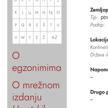
Zemljop
K
L
Lj
M
N
Nj
O
Tip:
pov
Podtip:
P
Q
R
S
Š
T
U
V
W
Y
Z
Ž
A-Ž
Lokacij
Kontinen
O
Država i
egzonimima
Napom
–
O mrežnom
Drugo 
izdanju
–