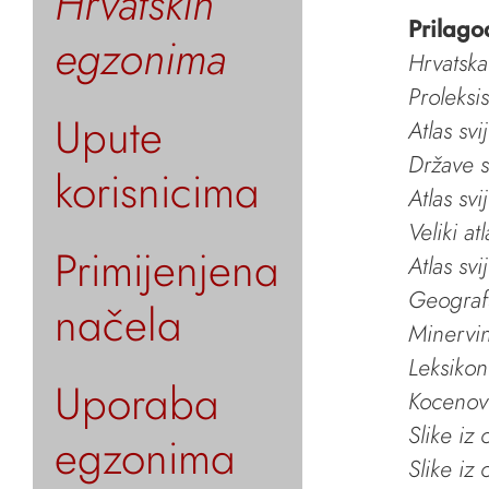
Hrvatskih
Prilago
egzonima
Hrvatska
Proleksi
Upute
Atlas svi
Države s
korisnicima
Atlas svi
Veliki at
Primijenjena
Atlas svi
Geografs
načela
Minervin 
Leksikon
Uporaba
Kocenov 
Slike iz
egzonima
Slike iz