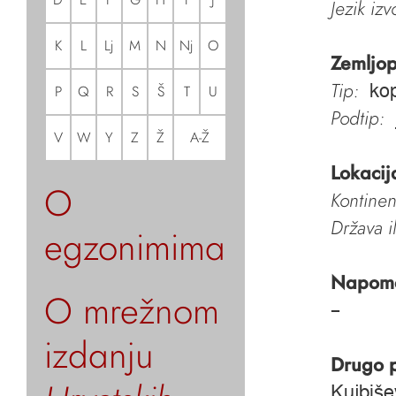
Jezik iz
K
L
Lj
M
N
Nj
O
Zemljop
Tip:
ko
P
Q
R
S
Š
T
U
Podtip:
V
W
Y
Z
Ž
A-Ž
Lokacij
O
Kontinen
Država i
egzonimima
Napom
O mrežnom
–
izdanju
Drugo 
Kujbiše