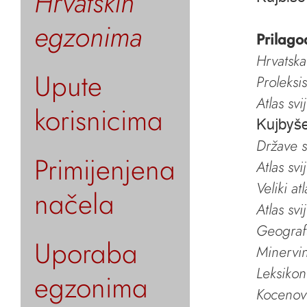
Hrvatskih
egzonima
Prilago
Hrvatska
Upute
Proleksi
Atlas svi
korisnicima
Kujbyše
Države s
Primijenjena
Atlas svi
Veliki at
načela
Atlas svi
Geografs
Uporaba
Minervin 
Leksikon
egzonima
Kocenov 