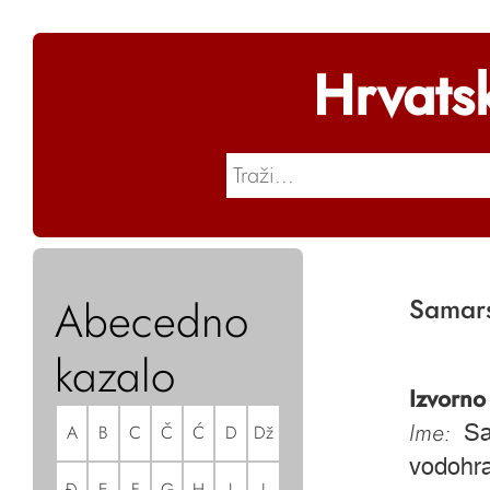
Hrvats
Abecedno
Samars
kazalo
Izvorno
Ime:
A
B
C
Č
Ć
D
Dž
Sa
vodohra
Đ
E
F
G
H
I
J