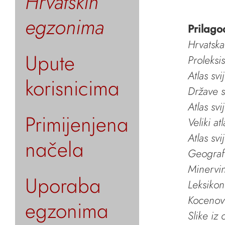
Hrvatskih
egzonima
Prilago
Hrvatska
Upute
Proleksi
Atlas svi
korisnicima
Države s
Atlas svi
Primijenjena
Veliki at
Atlas svi
načela
Geografs
Minervin 
Uporaba
Leksikon
Kocenov 
egzonima
Slike iz