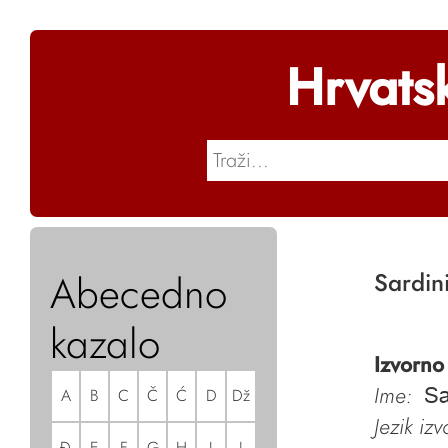
Hrvats
Abecedno
Sardin
kazalo
Izvorno
Ime:
A
B
C
Č
Ć
D
Dž
Sa
Jezik iz
Đ
E
F
G
H
I
J