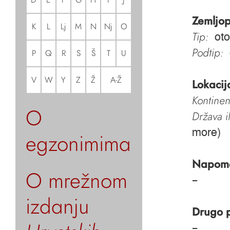
Zemljop
K
L
Lj
M
N
Nj
O
Tip:
oto
Podtip:
P
Q
R
S
Š
T
U
V
W
Y
Z
Ž
A-Ž
Lokacij
Kontinen
O
Država i
more)
egzonimima
Napom
O mrežnom
–
izdanju
Drugo 
–