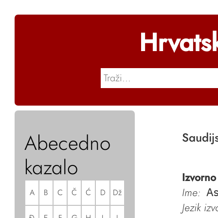
Hrvats
Abecedno
Saudij
kazalo
Izvorno
Ime:
A
B
C
Č
Ć
D
Dž
As
Jezik iz
Đ
E
F
G
H
I
J