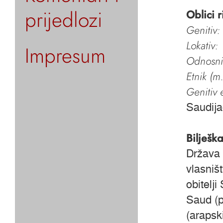
prijedlozi
Oblici r
Genitiv:
Lokativ:
Impresum
Odnosni 
Etnik (m.
Genitiv e
Saudij
Bilješk
Država 
vlasniš
obitelj
Saud (p
(arapski