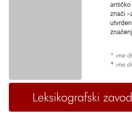
antičko
znači »
utvrđen
značenj
*
ime dr
ime d
°
Leksikografski zavod