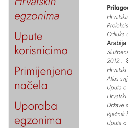
Hrvatskih
Prilago
egzonima
Hrvatska
Proleksi
Upute
Odluka o
Arabija
korisnicima
Služben
2012.:
Primijenjena
Hrvatski
Atlas svi
načela
Uputa o 
Hrvatski
Uporaba
Države s
Rječnik 
egzonima
Uputa o 