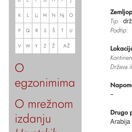
Zemljop
K
L
Lj
M
N
Nj
O
Tip:
dr
Podtip:
P
Q
R
S
Š
T
U
V
W
Y
Z
Ž
A-Ž
Lokacij
Kontinen
O
Država i
egzonimima
Napom
–
O mrežnom
Drugo 
izdanju
Arabija