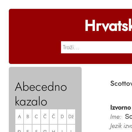
Hrvats
Abecedno
Scotto
kazalo
Izvorno
Ime:
A
B
C
Č
Ć
D
Dž
Sc
Jezik iz
Đ
E
F
G
H
I
J