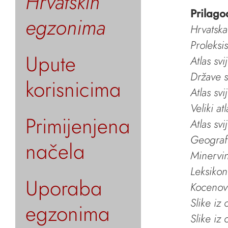
Hrvatskih
Prilago
egzonima
Hrvatska
Proleksi
Upute
Atlas svi
Države s
korisnicima
Atlas svi
Veliki at
Primijenjena
Atlas svi
Geografs
načela
Minervin 
Leksikon
Uporaba
Kocenov 
Slike iz
egzonima
Slike iz