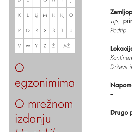
Zemljop
K
L
Lj
M
N
Nj
O
Tip:
pri
Podtip:
P
Q
R
S
Š
T
U
V
W
Y
Z
Ž
A-Ž
Lokacij
Kontinen
O
Država i
egzonimima
Napom
–
O mrežnom
Drugo 
izdanju
–