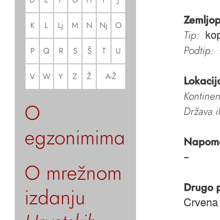
Zemljop
K
L
Lj
M
N
Nj
O
Tip:
kop
Podtip:
P
Q
R
S
Š
T
U
V
W
Y
Z
Ž
A-Ž
Lokacij
Kontinen
O
Država i
egzonimima
Napom
–
O mrežnom
Drugo 
izdanju
Crvena