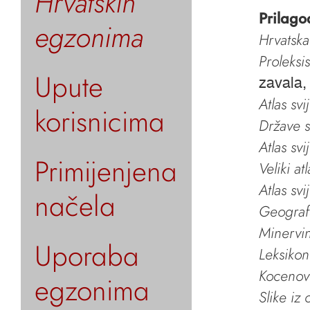
Hrvatskih
Prilago
egzonima
Hrvatska
Proleksi
Upute
zavala,
Atlas svi
korisnicima
Države s
Atlas svi
Primijenjena
Veliki at
Atlas svi
načela
Geografs
Minervin 
Uporaba
Leksikon
Kocenov 
egzonima
Slike iz