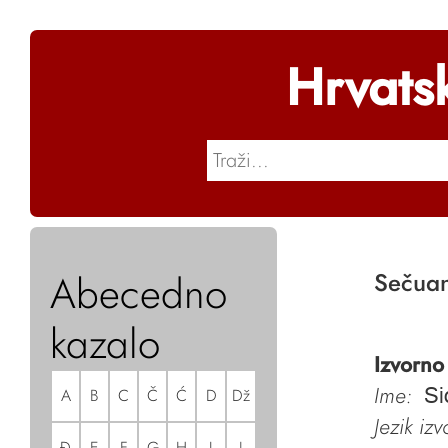
Hrvats
Abecedno
Sečuan
kazalo
Izvorno
Ime:
A
B
C
Č
Ć
D
Dž
Si
Jezik iz
Đ
E
F
G
H
I
J