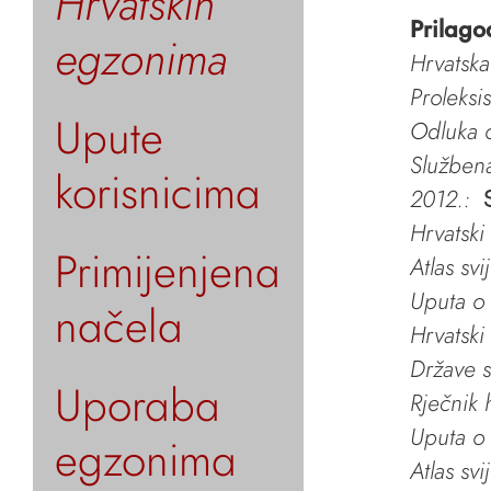
Hrvatskih
Prilago
egzonima
Hrvatska
Proleksi
Upute
Odluka o
Služben
korisnicima
2012.:
Hrvatski
Primijenjena
Atlas svi
Uputa o 
načela
Hrvatski
Države s
Uporaba
Rječnik 
Uputa o 
egzonima
Atlas svi