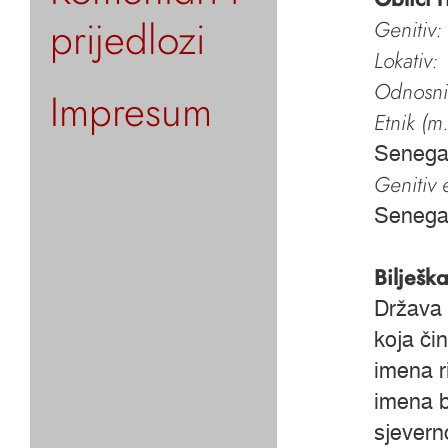
prijedlozi
Genitiv:
Lokativ:
Odnosni 
Impresum
Etnik (m.
Senega
Genitiv e
Senega
Bilješk
Država 
koja či
imena r
imena b
sjevern