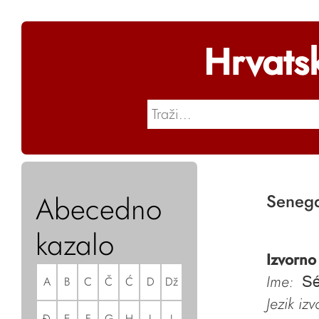
Hrvats
Abecedno
Seneg
kazalo
Izvorno
Ime:
A
B
C
Č
Ć
D
Dž
Sé
Jezik iz
Đ
E
F
G
H
I
J