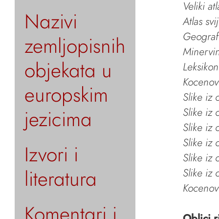
Veliki at
Nazivi
Atlas svi
Geografs
zemljopisnih
Minervin 
objekata u
Leksikon
Kocenov 
europskim
Slike iz
jezicima
Slike iz
Slike iz
Slike iz
Izvori i
Slike iz
literatura
Slike iz
Kocenov 
Komentari i
Oblici r