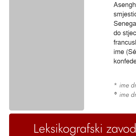
Asengha
smjestio
Senegal
do stje
francus
ime (Sé
konfede
*
ime dr
ime d
°
Leksikografski zavod