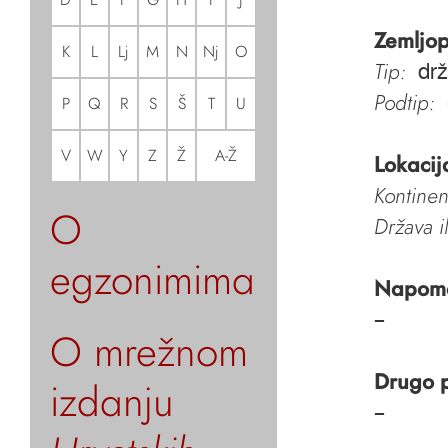
Zemljop
K
L
Lj
M
N
Nj
O
Tip:
dr
Podtip:
P
Q
R
S
Š
T
U
V
W
Y
Z
Ž
A-Ž
Lokacij
Kontinen
O
Država i
egzonimima
Napom
–
O mrežnom
Drugo 
izdanju
–