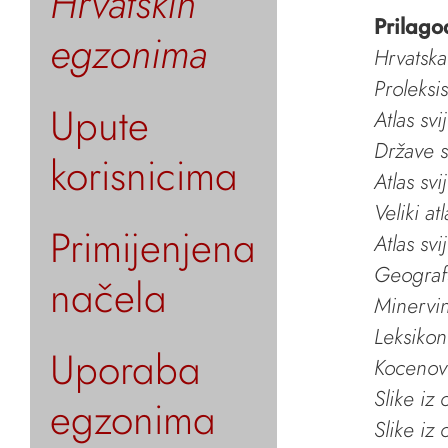
Hrvatskih
Prilago
egzonima
Hrvatska
Proleksi
Upute
Atlas svi
Države s
korisnicima
Atlas svi
Veliki at
Primijenjena
Atlas svi
Geografs
načela
Minervin 
Leksikon
Uporaba
Kocenov 
Slike iz
egzonima
Slike iz