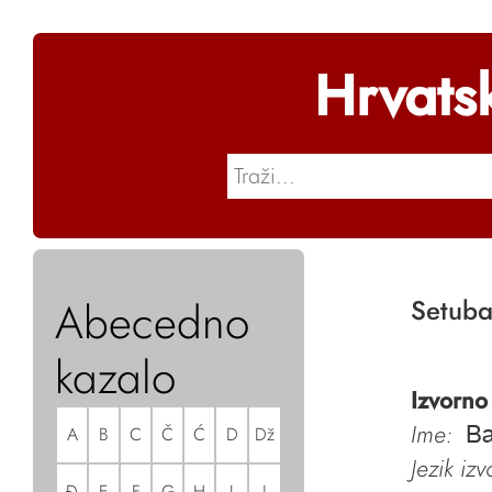
Hrvats
Abecedno
Setubal
kazalo
Izvorno
Ime:
A
B
C
Č
Ć
D
Dž
Ba
Jezik iz
Đ
E
F
G
H
I
J