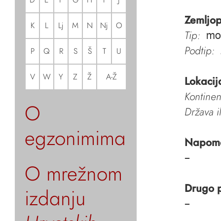
Zemljop
K
L
Lj
M
N
Nj
O
Tip:
mo
Podtip:
P
Q
R
S
Š
T
U
V
W
Y
Z
Ž
A-Ž
Lokacij
Kontinen
O
Država i
egzonimima
Napom
–
O mrežnom
Drugo 
izdanju
–