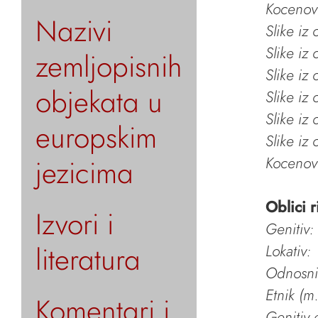
Kocenov 
Nazivi
Slike iz
Slike iz
zemljopisnih
Slike iz
objekata u
Slike iz
Slike iz
europskim
Slike iz
jezicima
Kocenov 
Oblici r
Izvori i
Genitiv:
literatura
Lokativ:
Odnosni 
Etnik (m.
Komentari i
Genitiv e