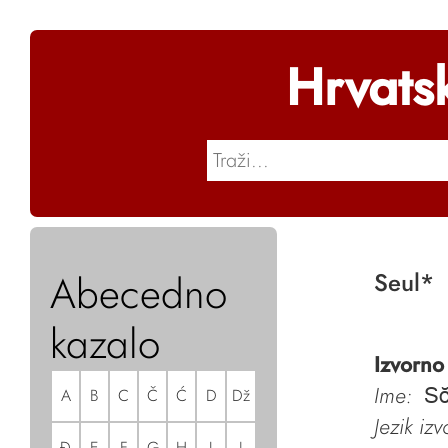
Hrvats
Abecedno
Seul
*
kazalo
Izvorno
Ime:
A
B
C
Č
Ć
D
Dž
Sŏ
Jezik iz
Đ
E
F
G
H
I
J