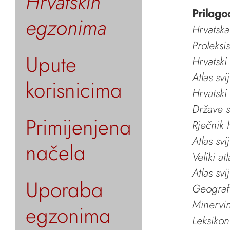
Hrvatskih
Prilago
egzonima
Hrvatska
Proleksi
Upute
Hrvatski
Atlas svi
korisnicima
Hrvatski
Države s
Primijenjena
Rječnik 
Atlas svi
načela
Veliki at
Atlas svi
Uporaba
Geografs
Minervin 
egzonima
Leksikon