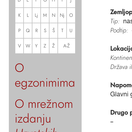
Zemljop
K
L
Lj
M
N
Nj
O
Tip:
nas
Podtip:
P
Q
R
S
Š
T
U
V
W
Y
Z
Ž
A-Ž
Lokacij
Kontinen
O
Država i
egzonimima
Napom
Glavni 
O mrežnom
Drugo 
izdanju
–